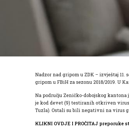
Nadzor nad gripom u ZDK – izvještaj 11. 
gripom u FBiH za sezonu 2018/2019. U Kan
Na području Zeničko-dobojskog kantona j
je kod devet (9) testiranih otkriven virus g
Tuzla). Ostali su bili negativni na virus g
KLIKNI OVDJE I PROČITAJ preporuke s