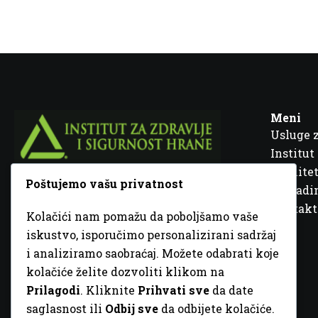
Meni
Usluge 
Institut
Kvalitet
Poštujemo vašu privatnost
Fra Ivana Jukića br. 2, 72000 Zenica, BiH
Šta rad
Kontakt
Kolačići nam pomažu da poboljšamo vaše
+387 32 448 001
iskustvo, isporučimo personalizirani sadržaj
i analiziramo saobraćaj. Možete odabrati koje
info@inz.ba
kolačiće želite dozvoliti klikom na
http://www.inz.ba
Prilagodi
. Kliknite
Prihvati sve
da date
saglasnost ili
Odbij sve
da odbijete kolačiće.