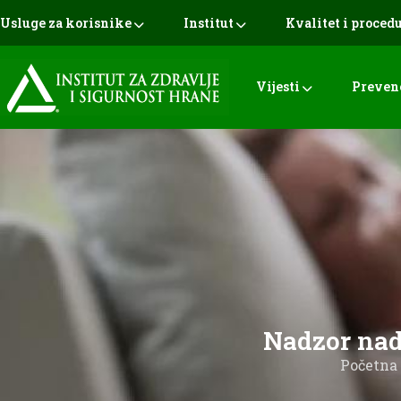
Usluge za korisnike
Institut
Kvalitet i proced
Vijesti
Preven
Nadzor nad 
Početna