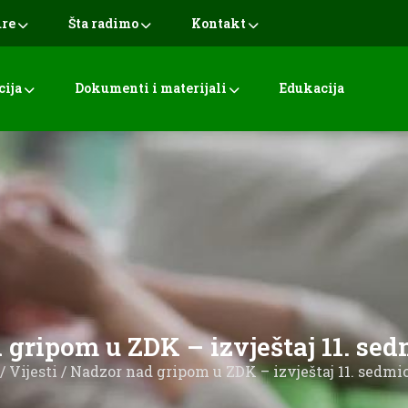
ure
Šta radimo
Kontakt
cija
Dokumenti i materijali
Edukacija
gripom u ZDK – izvještaj 11. sed
/
Vijesti
/ Nadzor nad gripom u ZDK – izvještaj 11. sedmic