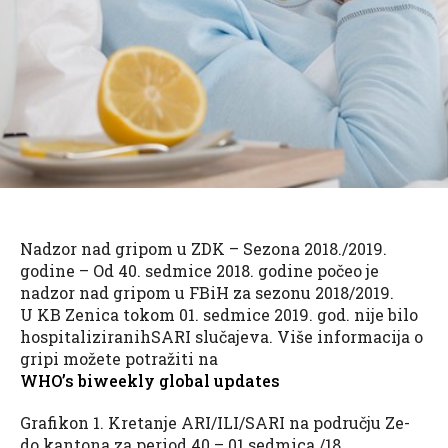
Nadzor nad gripom u ZDK – Sezona 2018./2019.
godine – Od 40. sedmice 2018. godine počeo je
nadzor nad gripom u FBiH za sezonu 2018/2019.
U KB Zenica tokom 01. sedmice 2019. god. nije bilo
hospitaliziranihSARI slučajeva. Više informacija o
gripi možete potražiti na
WHO’s biweekly global updates
Grafikon 1. Kretanje ARI/ILI/SARI na području Ze-
do kantona za period 40 – 01 sedmica /18