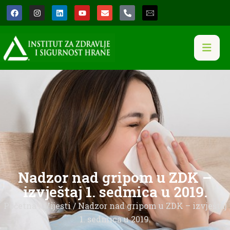
Nadzor nad gripom u ZDK –
izvještaj 1. sedmica u 2019.
Početna
/
Vijesti
/ Nadzor nad gripom u ZDK – izvještaj
1. sedmica u 2019.