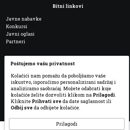
Bitni linkovi
Javne nabavke
Konkursi
Javni oglasi
Partneri
Poštujemo vašu privatnost
© 2026 Sva prava zadržana. Dizajn
GordonDM
Kolačići nam pomažu da poboljšamo vaše
iskustvo, isporučimo personalizirani sadržaj i
analiziramo saobraćaj. Možete odabrati koje
kolačiće želite dozvoliti klikom na
Prilagodi
.
Kliknite
Prihvati sve
da date saglasnost ili
Odbij sve
da odbijete kolačiće.
Prilagodi