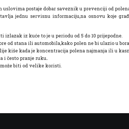
uslovima postaje dobar saveznik u prevenciji od pole
tavlja jednu servisnu informaciju,
na osnovu koje
građa
i izlazak iz kuće to je u periodu od 5 do 10 prijepodne.
re od stana ili automobila,kako polen ne bi ulazio u bora
lije kiše kada je koncentracija polena najmanja ili u k
a i često pranje ruku
.
može biti od velike koristi.