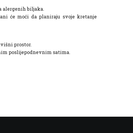
na
alergenih biljaka.
ni će moći da planiraju svoje kretanje
višni prostor.
asnim poslijepodnevnim satima.