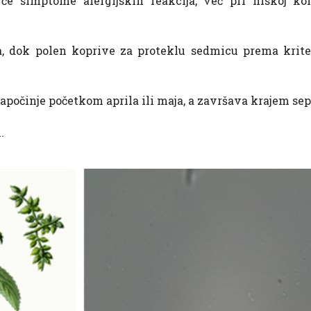
 će simptome alergijskih reakcija
,
već pri niskoj kon
a, dok polen koprive za proteklu sedmicu prema krite
započinje početkom aprila ili maja, a završava krajem se
.