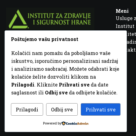
Meni
Usluge 
Institut
Kvalitet
Poštujemo vašu privatnost
Fra Ivana Jukića br. 2, 72000 Zenica, BiH
Šta rad
Kontakt
Kolačići nam pomažu da poboljšamo vaše
+387 32 448 001
iskustvo, isporučimo personalizirani sadržaj
i analiziramo saobraćaj. Možete odabrati koje
info@inz.ba
kolačiće želite dozvoliti klikom na
http://www.inz.ba
Prilagodi
. Kliknite
Prihvati sve
da date
saglasnost ili
Odbij sve
da odbijete kolačiće.
© 2026 Sva prava zadržana. Dizajn
GordonDM
Prilagodi
Odbij sve
Prihvati sve
Powered by