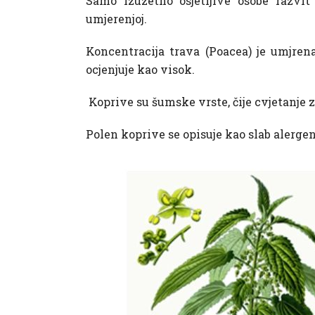
Samo izuzetno osjetljive osobe razvit
umjerenjoj.
Koncentracija trava (Poacea) je umjren
ocjenjuje kao visok.
Koprive su šumske vrste, čije cvjetanje 
Polen koprive se opisuje kao slab alergen