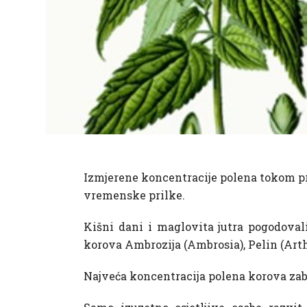
Izmjerene koncentracije polena tokom prot
vremenske prilke
.
Kišni dani i maglovita jutra pogodoval
korova Ambrozija (Ambrosia), Pelin (Arth
Najveća koncentracija polena ko
rova zab