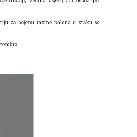
centraciji, većina osjetljivih osoba pri
riju za ocjenu razine polena u zraku se
ptembra.