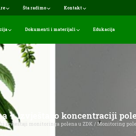
ure
Šta radimo
Kontakt
cija
Dokumenti i materijali
Edukacija
 – Izvještaj o koncentraciji pole
i izvještaji monitoringa polena u ZDK
/ Monitoring polen