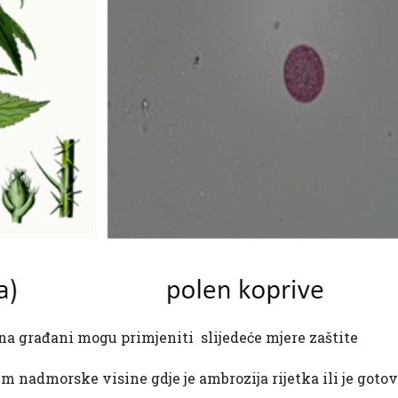
ena građani mogu primjeniti
slijedeće mjere zaštite
m nadmorske visine gdje je ambrozija rijetka ili je got