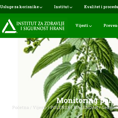
Usluge za korisnike
Institut
Kvalitet i proced
Vijesti
Preven
Monitoring polena
Početna
/
Vijesti
/
POLENSKI KALENDAR
/
Sedmičn