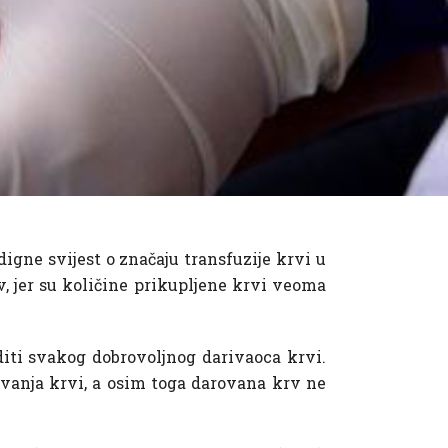
digne svijest o značaju transfuzije krvi u
v, jer su količine prikupljene krvi veoma
diti svakog dobrovoljnog darivaoca krvi.
rivanja krvi, a osim toga darovana krv ne