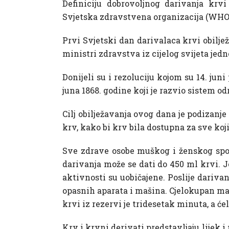
Definiciju dobrovoljnog darivanja krv
Svjetska zdravstvena organizacija (WHO) 
Prvi Svjetski dan darivalaca krvi obilje
ministri zdravstva iz cijelog svijeta je
Donijeli su i rezoluciju kojom su 14. ju
juna 1868. godine koji je razvio sistem o
Cilj obilježavanja ovog dana je podizanje
krv, kako bi krv bila dostupna za sve koj
Sve zdrave osobe muškog i ženskog spol
darivanja može se dati do 450 ml krvi. J
aktivnosti su uobičajene. Poslije dariva
opasnih aparata i mašina. Cjelokupan mat
krvi iz rezervi je tridesetak minuta, a ć
Krv i krvni derivati predstavljaju lijek i