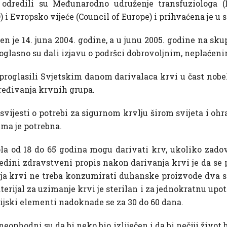
i odredili su Međunarodno udruženje transfuziologa (
i Evropsko vijeće (Council of Europe) i prihvaćena je u 
žen je 14. juna 2004. godine, a u junu 2005. godine na sk
dnoglasno su dali izjavu o podršci dobrovoljnim, neplaće
ni proglasili Svjetskim danom darivalaca krvi u čast nobe
dređivanja krvnih grupa.
 svijesti o potrebi za sigurnom krvlju širom svijeta i o
ima je potrebna.
a od 18 do 65 godina mogu darivati krv, ukoliko zadovo
edini zdravstveni propis nakon darivanja krvi je da se po
nja krvi ne treba konzumirati duhanske proizvode dva sa
erijal za uzimanje krvi je sterilan i za jednokratnu upot
elijski elementi nadoknade se za 30 do 60 dana.
 neophodni su da bi neko bio izliječen i da bi nečiji život 