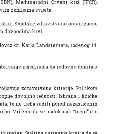
ISBN), Međunarodni Crveni križ (IFCR),
svim zemljama svijeta.
upštini Svjetske zdravstvene organizacije
nim davaocima krvi.
lovca dr. Karla Landsteinera, rođenog 14.
hrabrivanje pojedinaca da redovno doniraju
ljavaju zdravstvene kriterije. Prilikom
pije dovoljno tečnosti. Ishrana i fizičke
ta, te ne treba raditi pored nežaštićenih
rebu. Vrijeme da se nadoknadi “tečni” dio
bio spašen. Suština darivanja krvi je da se