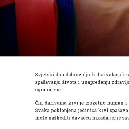
Svjetski dan dobrovoljnih darivalaca krvi
spašavanju života i unapređenju zdravlja
ograničene.
Čin darivanja krvi je izuzetno human i 
Svaka poklonjena jedinica krvi spašava n
može naškoditi davaocu nikada, jer je sa