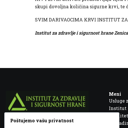
skupi dovoljna količina sigurne krvi, te 
SVIM DARIVAOCIMA KRVI INSTITUT ZA
Institut za zdravlje i sigurnost hrane Zenic
Meni
Usluge 
Institut
Kvalitet
Poštujemo vašu privatnost
Fra Ivana Jukića br. 2, 72000 Zenica, BiH
Šta rad