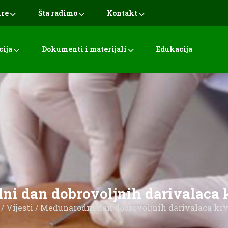
ure
Šta radimo
Kontakt
cija
Dokumenti i materijali
Edukacija
i dan dobrovoljnih darivalaca kr
/
Vijesti
/ Međunarodni dan dobrovoljnih darivalaca krvi