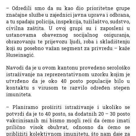
– Odredili smo da su kao dio prioritetne grupe
značajne službe u zajednici javna uprava i odbrana,
a tu spadaju policija, inspekcija, tužilaštvo, sudstvo,
civilna zaštita. U ovoj grupi su i zaposleni u
ustanovama obaveznog socijalnog osiguranja,
obrazovanju te prijevozu ljudi, roba i skladištenju
koji su posebno važan segment za privredu – kaže
Huseinagić.
Navodi da je u ovom kantonu provedeno serološko
istraživanje na reprezentativnom uzorku kojim je
utvrđeno da je oko 40 posto populacije bilo u
kontaktu s virusom te razvilo određen stepen
imuniteta.
– Planiramo proširiti istraživanje i ukoliko se
potvrdi da je to 40 posto, sa dodatnih 20 – 30 posto
vakcinisanih mi bismo mogli reći da ćemo imati
prilično visok obuhvat, odnosno da ćemo se
približiti kolektivnom imunitetu, što nam daje za