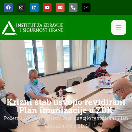
Krizni štab usvojio revidirani
Plan imunizacije u ZDK
Početna
/
Vijesti
/ Krizni štab usvojio revidirani Plan
imunizacije u ZDK