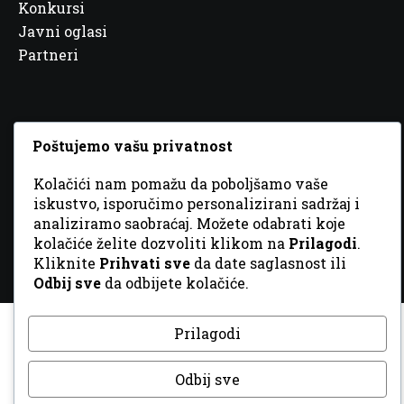
Konkursi
Javni oglasi
Partneri
Poštujemo vašu privatnost
© 2026 Sva prava zadržana. Dizajn
GordonDM
Kolačići nam pomažu da poboljšamo vaše
iskustvo, isporučimo personalizirani sadržaj i
analiziramo saobraćaj. Možete odabrati koje
kolačiće želite dozvoliti klikom na
Prilagodi
.
Kliknite
Prihvati sve
da date saglasnost ili
Odbij sve
da odbijete kolačiće.
Prilagodi
Odbij sve