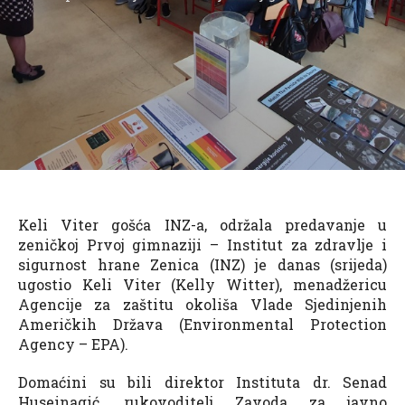
Keli Viter gošća INZ-a, održala predavanje u
zeničkoj Prvoj gimnaziji – Institut za zdravlje i
sigurnost hrane Zenica (INZ) je danas (srijeda)
ugostio Keli Viter (Kelly Witter), menadžericu
Agencije za zaštitu okoliša Vlade Sjedinjenih
Američkih Država (Environmental Protection
Agency – EPA).
Domaćini su bili direktor Instituta dr. Senad
Huseinagić, rukovoditelj Zavoda za javno