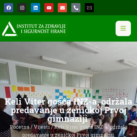
Keli Viter gošća INZ-a, održala
predavanje u zeničkoj Prvoj
gimnaziji
Početna
/
Vijesti
/ Keli Viter gošća INZ-a, održala
predavanje u zeničkoj Prvoj gimnaziji