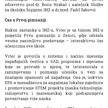
zdravstvo prof.dr. Boris Hrabač i načelnik Službe
za školsku higijenu INZ-a dr.med. Fadil Šabović.
Čas u Prvoj gimnaziji
Nakon sastanka u INZ-u, Viter je sa timom INZ-a
posjetila Prvu gimnaziju u Zenici, gdje održala
veoma zanimljivo predavanje – interaktivni čas
učenicima ove škole.
Viter je govorila o sistemu i načinu mjerenja
zagađujućih čestica u SAD, propisima i mjerama
koje se provode u njenoj, te interesovala o
razumjevanju i poimanju učenika u vezi sa
značajem opasnosti od zagađenja. Ona je, uokviru
EPA-e menadžerica za angažman lokalne zajednice
i promoviranje STEM projekta (nauka-tehnologija-
inžinjerstvo i matematika), koji podrazumjeva
povezivanje više nauka.