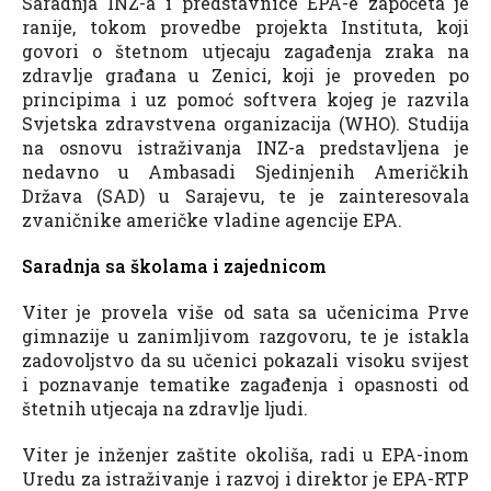
Saradnja INZ-a i predstavnice EPA-e započeta je
ranije, tokom provedbe projekta Instituta, koji
govori o štetnom utjecaju zagađenja zraka na
zdravlje građana u Zenici, koji je proveden po
principima i uz pomoć softvera kojeg je razvila
Svjetska zdravstvena organizacija (WHO). Studija
na osnovu istraživanja INZ-a predstavljena je
nedavno u Ambasadi Sjedinjenih Američkih
Država (SAD) u Sarajevu, te je zainteresovala
zvaničnike američke vladine agencije EPA.
Saradnja sa školama i zajednicom
Viter je provela više od sata sa učenicima Prve
gimnazije u zanimljivom razgovoru, te je istakla
zadovoljstvo da su učenici pokazali visoku svijest
i poznavanje tematike zagađenja i opasnosti od
štetnih utjecaja na zdravlje ljudi.
Viter je inženjer zaštite okoliša, radi u EPA-inom
Uredu za istraživanje i razvoj i direktor je EPA-RTP