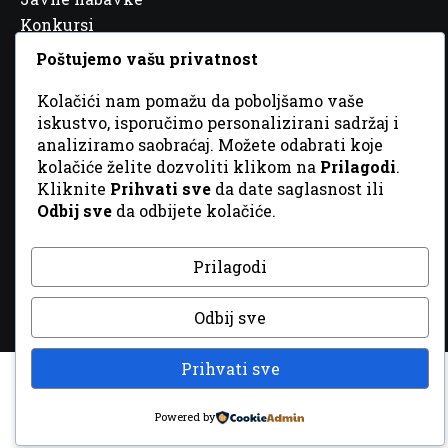
Konkursi
Javni oglasi
Poštujemo vašu privatnost
Partneri
Kolačići nam pomažu da poboljšamo vaše
iskustvo, isporučimo personalizirani sadržaj i
analiziramo saobraćaj. Možete odabrati koje
kolačiće želite dozvoliti klikom na
Prilagodi
.
Kliknite
Prihvati sve
da date saglasnost ili
© 2026 Sva prava zadržana. Dizajn
GordonDM
Odbij sve
da odbijete kolačiće.
Prilagodi
Odbij sve
Prihvati sve
Powered by