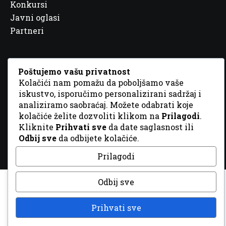
Konkursi
Javni oglasi
Partneri
Poštujemo vašu privatnost
Kolačići nam pomažu da poboljšamo vaše
© 2026 Sva prava zadržana. Dizajn
GordonDM
iskustvo, isporučimo personalizirani sadržaj i
analiziramo saobraćaj. Možete odabrati koje
kolačiće želite dozvoliti klikom na
Prilagodi
.
Kliknite
Prihvati sve
da date saglasnost ili
Odbij sve
da odbijete kolačiće.
Prilagodi
Odbij sve
Prihvati sve