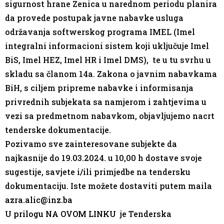
sigurnost hrane Zenica u narednom periodu planira
da provede postupak javne nabavke usluga
održavanja softwerskog programa IMEL (Imel
integralni informacioni sistem koji uključuje Imel
BiS, Imel HEZ, Imel HR i Imel DMS), te u tu svrhu u
skladu sa članom 14a. Zakona o javnim nabavkama
BiH, s ciljem pripreme nabavke i informisanja
privrednih subjekata sa namjerom i zahtjevima u
vezi sa predmetnom nabavkom, objavljujemo nacrt
tenderske dokumentacije.
Pozivamo sve zainteresovane subjekte da
najkasnije do 19.03.2024. u 10,00 h dostave svoje
sugestije, savjete i/ili primjedbe na tendersku
dokumentaciju. Iste možete dostaviti putem maila
azra.alic@inz.ba
U
prilogu NA OVOM LINKU
je Tenderska