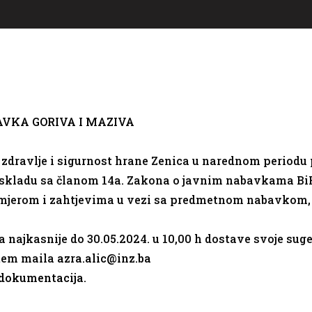
VKA GORIVA I MAZIVA
 zdravlje i sigurnost hrane Zenica u narednom periodu
u skladu sa članom 14a. Zakona o javnim nabavkama BiH
amjerom i zahtjevima u vezi sa predmetnom nabavkom, 
ajkasnije do 30.05.2024. u 10,00 h dostave svoje sugest
utem maila
azra.alic@inz.ba
dokumentacija
.