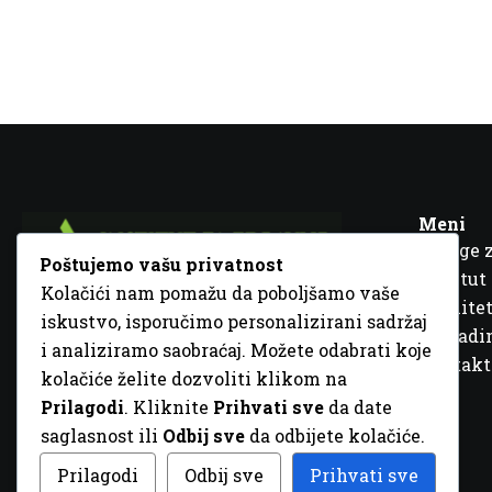
Meni
Usluge 
Poštujemo vašu privatnost
Institut
Kolačići nam pomažu da poboljšamo vaše
Kvalitet
iskustvo, isporučimo personalizirani sadržaj
Fra Ivana Jukića br. 2, 72000 Zenica, BiH
Šta rad
i analiziramo saobraćaj. Možete odabrati koje
+387 32 448 001
Kontakt
kolačiće želite dozvoliti klikom na
info@inz.ba
Prilagodi
. Kliknite
Prihvati sve
da date
http://www.inz.ba
saglasnost ili
Odbij sve
da odbijete kolačiće.
© 2026 Sva prava zadržana. Dizajn
GordonDM
Prilagodi
Odbij sve
Prihvati sve