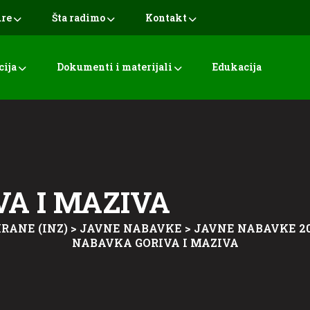
ure
Šta radimo
Kontakt
cija
Dokumenti i materijali
Edukacija
A I MAZIVA
RANE (INZ)
>
JAVNE NABAVKE
>
JAVNE NABAVKE 20
NABAVKA GORIVA I MAZIVA