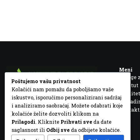
Meni
Usluge 
Poštujemo vašu privatnost
Institut
Kolačići nam pomažu da poboljšamo vaše
Kvalitet
iskustvo, isporučimo personalizirani sadržaj
Fra Ivana Jukića br. 2, 72000 Zenica, BiH
Šta rad
i analiziramo saobraćaj. Možete odabrati koje
+387 32 448 001
Kontakt
kolačiće želite dozvoliti klikom na
info@inz.ba
Prilagodi
. Kliknite
Prihvati sve
da date
http://www.inz.ba
saglasnost ili
Odbij sve
da odbijete kolačiće.
© 2026 Sva prava zadržana. Dizajn
GordonDM