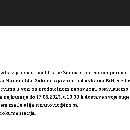
 zdravlje i sigurnost hrane Zenica u narednom periodu
 sa članom 14a. Zakona o javnim nabavkama BiH, s cil
tjevima u vezi sa predmetnom nabavkom, objavljujemo 
ajkasnije do 17.05.2023. u 10,00 h dostave svoje sugest
utem maila
alija.sinanovic@inz.ba
dokumentacija.