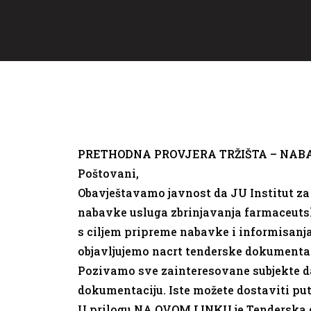
PRETHODNA PROVJERA TRŽIŠTA –
NABA
Poštovani,
Obavještavamo javnost da JU Institut za
nabavke usluga zbrinjavanja farmaceutsk
s ciljem pripreme nabavke i informisan
objavljujemo nacrt tenderske dokumentac
Pozivamo sve zainteresovane subjekte da n
dokumentaciju. Iste možete dostaviti p
U prilogu
NA OVOM LINKU
je Tenderska