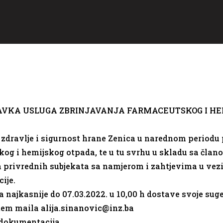
VKA USLUGA ZBRINJAVANJA FARMACEUTSKOG I HE
 zdravlje i sigurnost hrane Zenica u narednom periodu
og i hemijskog otpada, te u tu svrhu u skladu sa čla
ja privrednih subjekata sa namjerom i zahtjevima u v
ije.
ajkasnije do 07.03.2022. u 10,00 h dostave svoje suges
utem maila
alija.sinanovic@inz.ba
 dokumentacija.