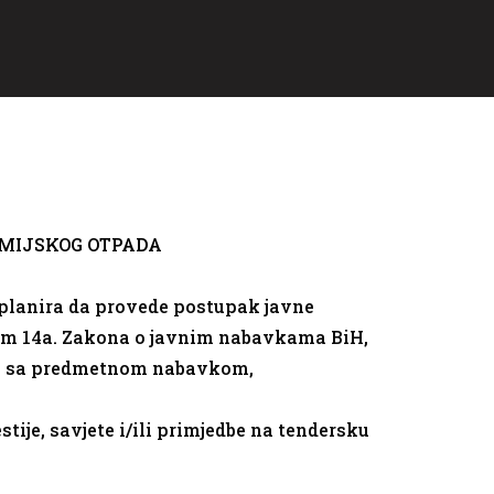
MIJSKOG OTPADA
 planira da provede postupak javne
nom 14a. Zakona o javnim nabavkama BiH,
ezi sa predmetnom nabavkom,
tije, savjete i/ili primjedbe na tendersku