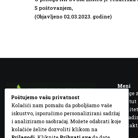
S poštovanjem,
(Objavljeno 02.03.2023. godine)
Meni
Usluge 
Poštujemo vašu privatnost
Institut
Kolačići nam pomažu da poboljšamo vaše
Kvalitet
iskustvo, isporučimo personalizirani sadržaj
Fra Ivana Jukića br. 2, 72000 Zenica, BiH
Šta rad
i analiziramo saobraćaj. Možete odabrati koje
+387 32 448 001
Kontakt
kolačiće želite dozvoliti klikom na
info@inz.ba
Prilagodi
. Kliknite
Prihvati sve
da date