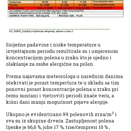
Sniježne padavine i niske temperature u
izvještajnom periodu rezultirale su i umjerenom
koncentracijom polena u zraku što je ujedno i
olakšanje za osobe alergične na polen.
Prema najavama meteorologa u narednim danima
očekivati je porast tempertura te u skladu sa tim
ponovni porast koncentracije polena u zraku pri
čemu sunčani i vjetroviti periodi znače veću, a
kišni dani manju mogućnost pojave alergije.
3
Ukupno je evidentirano 99 polenovih zrna/m
i
sva su iz skupine drveća. Zastupljenost polena
lijeske je 66,6 %, johe 17 %, tise/čempresi 10 % ,