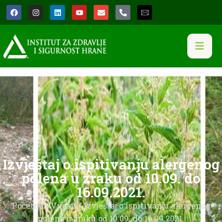
Izvještaj o ispitivanju alergenog
polena u zraku od 10.09. do
16.09.2021.
Početna
/
Vijesti
/ Izvještaj o ispitivanju alergenog
polena u zraku od 10.09. do 16.09.2021.