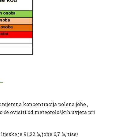
do umjerena koncentracija polena johe ,
o će ovisiti od meteoroloških uvjeta pri
jeske je 91,22 %, johe 6,7 %, tise/