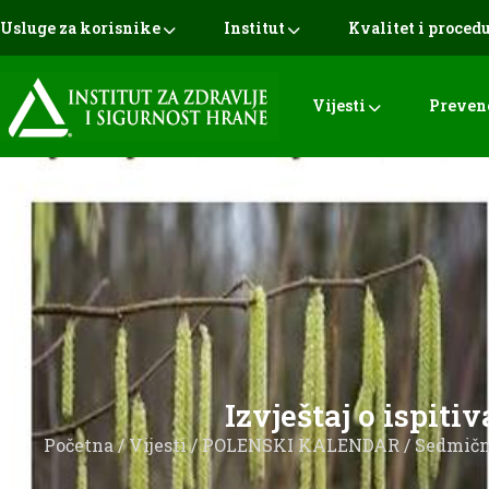
Usluge za korisnike
Institut
Kvalitet i proced
Vijesti
Preven
Izvještaj o ispiti
Početna
/
Vijesti
/
POLENSKI KALENDAR
/
Sedmični