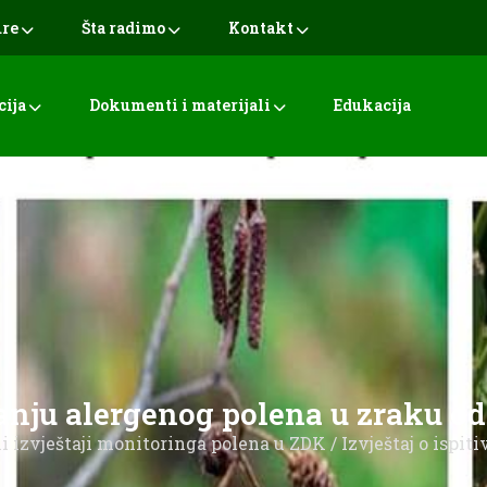
ure
Šta radimo
Kontakt
cija
Dokumenti i materijali
Edukacija
vanju alergenog polena u zraku od 0
 izvještaji monitoringa polena u ZDK
/ Izvještaj o ispit