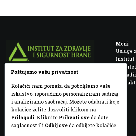
Meni
Usluge 
Institut
Kvalitet
Poštujemo vašu privatnost
Fra Ivana Jukića br. 2, 72000 Zenica, BiH
Šta rad
Kontakt
Kolačići nam pomažu da poboljšamo vaše
+387 32 448 001
iskustvo, isporučimo personalizirani sadržaj
i analiziramo saobraćaj. Možete odabrati koje
info@inz.ba
kolačiće želite dozvoliti klikom na
http://www.inz.ba
Prilagodi
. Kliknite
Prihvati sve
da date
saglasnost ili
Odbij sve
da odbijete kolačiće.