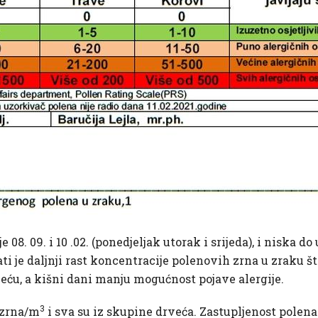
 08. 09. i 10 .02. (ponedjeljak utorak i srijeda), i niska 
i je daljnji rast koncentracije polenovih zrna u zraku št
veću, a kišni dani manju mogućnost pojave alergije.
3
 zrna/m
i sva su iz skupine drveća. Zastupljenost polena li