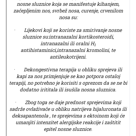
nosne sluznice koja se manifestuje kihanjem,
začepljenim nos, svrbež nosa, curenje, crvenilom
nosa su:
·
Lijekovi koji se koriste za smirivanje nosne
sluznice su:intranazalni kortikosteroidi,
intranazalni ili oralni H
1
antihistaminici,intranazalni kromolini, te
antileukotrijeni.
·
Dekongestivna terapija u obliku sprejeva ili
kapi za nos primjenjuje se kao potpora ostaloj
terapiji, no potrebno je korisiti s oprezom da se ne bi
dodatno irititala ili isušila nosna sluznica.
·
Zbog toga se daje prednost sprejevima koji
sadrže ovlaživače u obliku natrijeva hijaluronata ili
deksapantenola , te sprejevima s ektoinom koji će
umanjiti intenzitet alergijske reakcije i zaštitit
epitel nosne sluznice.