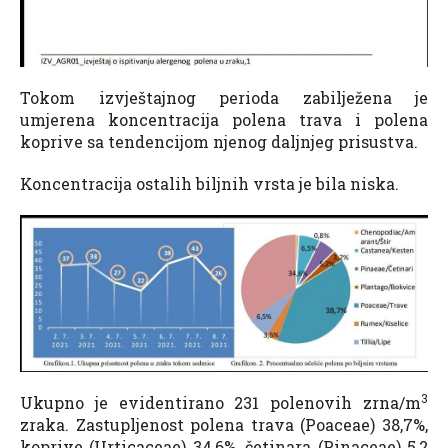
Tokom izvještajnog perioda zabilježena je
umjerena koncentracija polena trava i polena
koprive sa tendencijom njenog daljnjeg prisustva.
Koncentracija ostalih biljnih vrsta je bila niska.
3
Ukupno je evidentirano 231 polenovih zrna/m
zraka. Zastupljenost polena trava (Poaceae) 38,7%,
koprive (Urticaceae) 34,6%, četinara (Pinaceae) 5,2