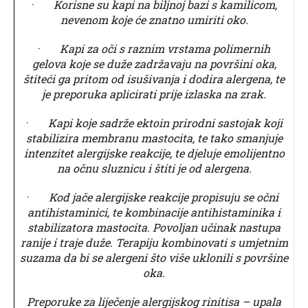
·
Korisne su kapi na biljnoj bazi s kamilicom,
nevenom koje će znatno umiriti oko.
·
Kapi za oči s raznim vrstama polimernih
gelova koje se duže zadržavaju na površini oka,
štiteći ga pritom od isušivanja i dodira alergena, te
je preporuka aplicirati prije izlaska na zrak.
·
Kapi koje sadrže ektoin prirodni sastojak koji
stabilizira membranu mastocita, te tako smanjuje
intenzitet alergijske reakcije, te djeluje emolijentno
na očnu sluznicu i štiti je od alergena.
·
Kod jače alergijske reakcije propisuju se očni
antihistaminici, te kombinacije antihistaminika i
stabilizatora mastocita. Povoljan učinak nastupa
ranije i traje duže. Terapiju kombinovati s umjetnim
suzama da bi se alergeni što više uklonili s površine
oka.
Preporuke za liječenje alergijskog rinitisa – upala