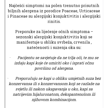
Najčešći simptomi na polen trenutno prisutnih
biljnih alergena iz porodice Poaceae, Urticaceae
i Pinaceae su alergijski konjuktivitis i alergijski
rinitis.
Preporuke za liječenje očnih simptoma –
sezonski alergijski konjuktivitis koji se
manifestuje u obliku svrbeža, crvenila ,
natečenosti i suzenja oka su:
·
Pacijentu se savjetuje da ne trlja oči, te mu se
izdaju kapi koje će umiriti oko i isprati očnu
površinu od alergena.
·
Preporučuju se kapi u obliku umjetnih suza bez
konzervansa ili s konzervansom koji se razlaže na
svjetlu ili nakon ukapavanja u oko, kapi sa
natrijevim hijaluronatom, dekspantenolom ili
njihovom kombinacijom.