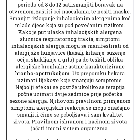
periodu od 8 do 12 sati,smanjiti boravak na
otvrenom, zaštiti oči naočalama, te nositi maske.
Smanjiti izlaganje inhalacionim alergenima kod
mlađe djece koja su pod povećanim rizikom.
Kako je put ulaska inhalacijskih alergena
sluznica respiratornog trakta, simptomi
inhalacijskih alergija mogu se manifestirati od
alergijske hunjavice (kašalj, kihanje, suzenje
očiju, škakljanje u grlu) pa do teških oblika
alergijske bronhalne astme karakterizirane
bronho-opstrukcijom.
Uz preporuku ljekara
uzimati lijekove koje smanjuju somptome.
Najbolji efekat se postiže ukoliko se terapija
počne uzimati dvije sedmice prije početka
sezone alergija. Njihovom pravilnom primjenom
simptomi alergijskih reakcija se mogu značajno
smanjiti, čime se poboljšava i sam kvalitet
života. Pravilnom ishranom i načinom života
jačati imuni sistem organizma.