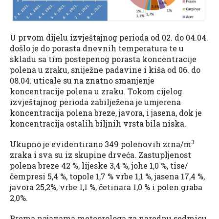
U prvom dijelu izvještajnog perioda od 02. do 04.04.
došlo je do porasta dnevnih temperatura te u
skladu sa tim postepenog porasta koncentracije
polena u zraku, sniježne padavine i kiša od 06. do
08.04. uticale su na znatno smanjenje
koncentracije polena u zraku. Tokom cijelog
izvještajnog perioda zabilježena je umjerena
koncentracija polena breze, javora, i jasena, dok je
koncentracija ostalih biljnih vrsta bila niska.
3
Ukupno je evidentirano 349 polenovih zrna/m
zraka i sva su iz skupine drveća. Zastupljenost
polena breze 42 %, lijeske 3,4 %, johe 1,0 %, tise/
čempresi 5,4 %, topole 1,7 % vrbe 1,1 %, jasena 17,4 %,
javora 25,2%, vrbe 1,1 %, četinara 1,0 % i polen graba
2,0%.
Prema najavama meteorologa za narednu sedmicu,