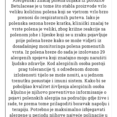
Alergenski značaj polena biljaka iz porodice
Betulaceae je u tome što stabla proizvode vrlo
veliku količinu polena koji se vjetrom vrlo brzo
prenosi do respiratornih puteva. Iako je
polenska sezona breze kratka, klinički značaj te
vrste polena je veliki, zbog križne reakcije sa
polenom johe i lijeske koji se u zraku pojavljuje
prije polena breze kako se može vidjeti iz
dosadašnjeg monitoringa polena pomenutih
vrsta. Iz polena breze do sada je izolovano 29
alergenih spojeva koji značajno mogu narušiti
ljudsko zdravlje. Kod alergičnih osoba postoji
prag tolerancije tj. s određenom dozom
izloženosti tijelo se može nositi, a u jednom
trenutku posustaje i imuni sistem. Kako bi se
poboljšao kvalitet življenja alergičnih osoba
ključno je njihovo preventivno informisanje o
pojavi polenskih alergija na područiju gdje žive i
rade, te prema tome prilagoditi boravak napolju i
terapiju. Potrebno je maksimalno izbjegavati
alergene u periodu njihove najveće polinacije u