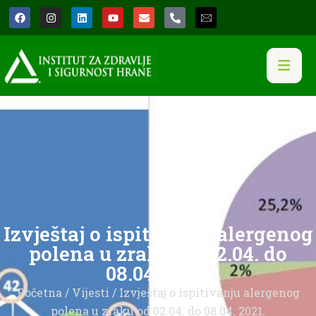
Izvještaj o ispitivanju alergenog
polena u zraku od 02.04. do
08.04. 2021.
Početna
/
Vijesti
/ Izvještaj o ispitivanju alergenog
polena u zraku od 02.04. do 08.04. 2021.