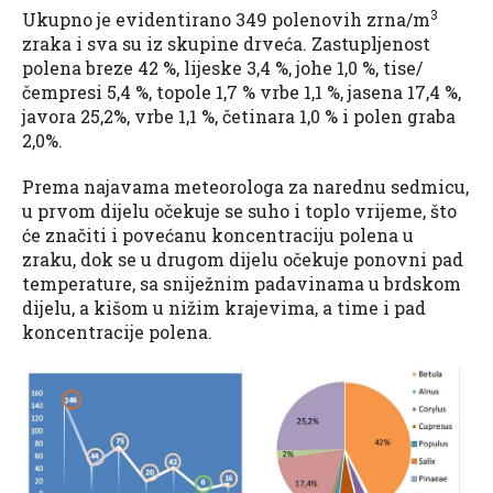
3
Ukupno je evidentirano 349 polenovih zrna/m
zraka i sva su iz skupine drveća. Zastupljenost
polena breze 42 %, lijeske 3,4 %, johe 1,0 %, tise/
čempresi 5,4 %, topole 1,7 % vrbe 1,1 %, jasena 17,4 %,
javora 25,2%, vrbe 1,1 %, četinara 1,0 % i polen graba
2,0%.
Prema najavama meteorologa za narednu sedmicu,
u prvom dijelu očekuje se suho i toplo vrijeme, što
će značiti i povećanu koncentraciju polena u
zraku, dok se u drugom dijelu očekuje ponovni pad
temperature, sa sniježnim padavinama u brdskom
dijelu, a kišom u nižim krajevima, a time i pad
koncentracije polena.