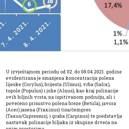
U izvještajnom periodu od 02. do 08.04.2021. godine
evidentirana je smanjena koncentracija polena
lijeske (Corylus), brijesta (Ulmus), vrba (Salix),
topole (Populus) i johe (Alnus), kao kraj polinacije
ovih biljnih vrsta, na ispitivanom području, ali i
povećeno prisustvo polena breze (Betula), javora
(Acer) jasena (Fraxinus) tisa/čempres
(Taxus/Cupressus), i graba (Carpinus) te predstavlja
nastavak polinacije biljaka iz skupine drveća na
ovim prostorima.