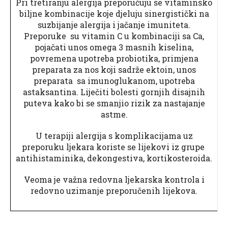
Pri tretiranju alergija preporučuju se vitaminsko
biljne kombinacije koje djeluju sinergistički na
suzbijanje alergija i jačanje imuniteta.
Preporuke su vitamin C u kombinaciji sa Ca,
pojačati unos omega 3 masnih kiselina,
povremena upotreba probiotika, primjena
preparata za nos koji sadrže ektoin, unos
preparata sa imunoglukanom, upotreba
astaksantina. Liječiti bolesti gornjih disajnih
puteva kako bi se smanjio rizik za nastajanje
astme.
U terapiji alergija s komplikacijama uz
preporuku ljekara koriste se lijekovi iz grupe
antihistaminika, dekongestiva, kortikosteroida.
Veoma je važna redovna ljekarska kontrola i
redovno uzimanje preporučenih lijekova.