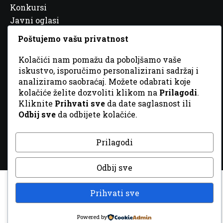
Konkursi
Javni oglasi
Partneri
Poštujemo vašu privatnost
Kolačići nam pomažu da poboljšamo vaše
iskustvo, isporučimo personalizirani sadržaj i
analiziramo saobraćaj. Možete odabrati koje
© 2026 Sva prava zadržana. Dizajn
GordonDM
kolačiće želite dozvoliti klikom na
Prilagodi
.
Kliknite
Prihvati sve
da date saglasnost ili
Odbij sve
da odbijete kolačiće.
Prilagodi
Odbij sve
Prihvati sve
Powered by