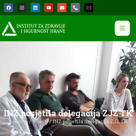
INZ posjetila delegacija ZJZ TK
Početna
/
Vijesti
/ INZ posjetila delegacija ZJZ TK