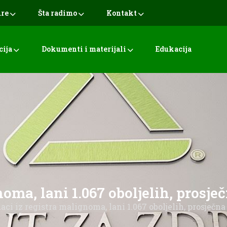
ure
Šta radimo
Kontakt
cija
Dokumenti i materijali
Edukacija
oma, lani 1.067 oboljelih, prosje
aci iz registra malignoma, lani 1.067 oboljelih, prosječna