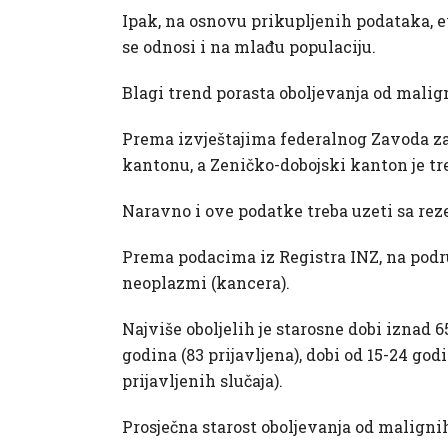
Ipak, na osnovu prikupljenih podataka, 
se odnosi i na mlađu populaciju.
Blagi trend porasta oboljevanja od malign
Prema izvještajima federalnog Zavoda za
kantonu, a Zeničko-dobojski kanton je tr
Naravno i ove podatke treba uzeti sa rez
Prema podacima iz Registra INZ, na podru
neoplazmi (kancera).
Najviše oboljelih je starosne dobi iznad 6
godina (83 prijavljena), dobi od 15-24 godin
prijavljenih slučaja).
Prosječna starost oboljevanja od maligni