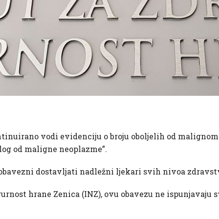
ntinuirano vodi evidenciju o broju oboljelih od malignoma
elog od maligne neoplazme”.
obavezni dostavljati nadležni ljekari svih nivoa zdravst
gurnost hrane Zenica (INZ), ovu obavezu ne ispunjavaju sv