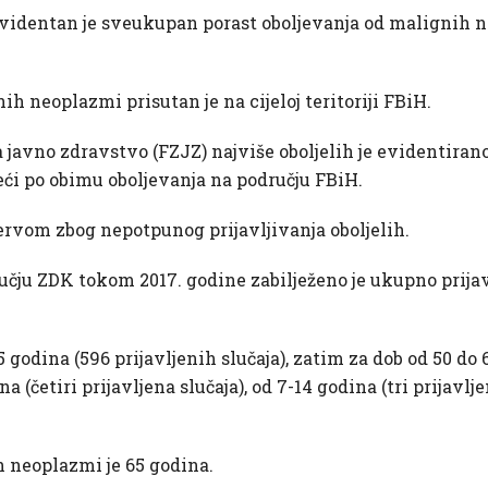
evidentan je sveukupan porast oboljevanja od malignih n
ih neoplazmi prisutan je na cijeloj teritoriji FBiH.
 javno zdravstvo (FZJZ) najviše oboljelih je evidenti
eći po obimu oboljevanja na području FBiH.
ervom zbog nepotpunog prijavljivanja oboljelih.
čju ZDK tokom 2017. godine zabilježeno je ukupno prijav
5 godina (596 prijavljenih slučaja), zatim za dob od 50 do 
a (četiri prijavljena slučaja), od 7-14 godina (tri prijavlje
h neoplazmi je 65 godina.