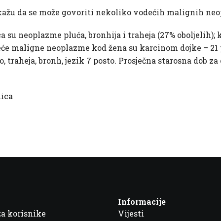
u kažu da se može govoriti nekoliko vodećih malignih ne
 neoplazme pluća, bronhija i traheja (27% oboljelih); ko
odeće maligne neoplazme kod žena su karcinom dojke – 21 
o, traheja, bronh, jezik 7 posto. Prosječna starosna dob z
nica
Informacije
za korisnike
Vijesti