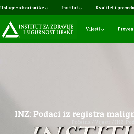
Usluge za korisnike
Institut
Kvalitet i proced
Vijesti
Preven
INZ: Podaci iz registra malign
Početna
/
Vijesti
/ INZ: Pod