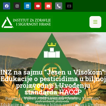
INZ na sajmu “Jesen u Visokom”:
Edukacije o pesticidima u biljnoj
proizvodnji i Uvođenju
standarda HACCP
Početna
/
Vijesti
/ INZ na sajmu “Jesen u Visokom”:
Edukacije o pesticidima u biljnoj proizvodnji i Uvođenju