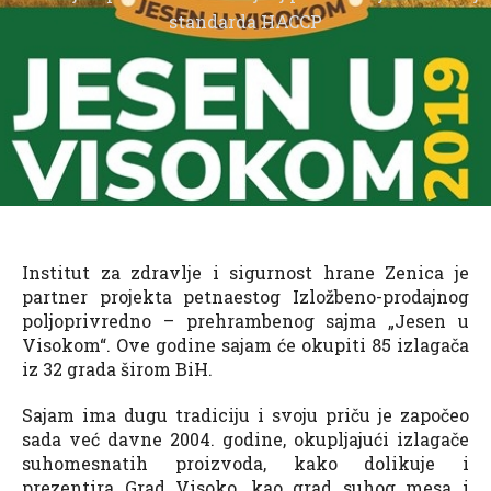
standarda HACCP
Institut za zdravlje i sigurnost hrane Zenica je
partner projekta petnaestog Izložbeno-prodajnog
poljoprivredno – prehrambenog sajma „Jesen u
Visokom“. Ove godine sajam će okupiti 85 izlagača
iz 32 grada širom BiH.
Sajam ima dugu tradiciju i svoju priču je započeo
sada već davne 2004. godine, okupljajući izlagače
suhomesnatih proizvoda, kako dolikuje i
prezentira Grad Visoko, kao grad suhog mesa i