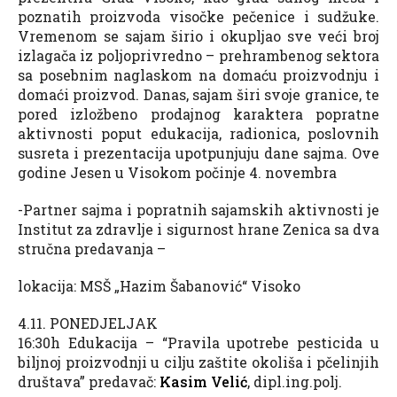
poznatih proizvoda visočke pečenice i sudžuke.
Vremenom se sajam širio i okupljao sve veći broj
izlagača iz poljoprivredno – prehrambenog sektora
sa posebnim naglaskom na domaću proizvodnju i
domaći proizvod. Danas, sajam širi svoje granice, te
pored izložbeno prodajnog karaktera popratne
aktivnosti poput edukacija, radionica, poslovnih
susreta i prezentacija upotpunjuju dane sajma. Ove
godine Jesen u Visokom počinje 4. novembra
-Partner sajma i popratnih sajamskih aktivnosti je
Institut za zdravlje i sigurnost hrane Zenica sa dva
stručna predavanja –
lokacija: MSŠ „Hazim Šabanović“ Visoko
4.11. PONEDJELJAK
16:30h Edukacija – “Pravila upotrebe pesticida u
biljnoj proizvodnji u cilju zaštite okoliša i pčelinjih
društava” predavač:
Kasim Velić
, dipl.ing.polj.