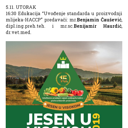
5.11. UTORAK
16:30 Edukacija “Uvođenje standarda u proizvodnji
mlijeka-HACCP” predavači: mr.
Benjamin Čaušević
,
dipl.ing.preh.teh. i mr.sc.
Benijamir Haurdić
,
dr.vet.med.