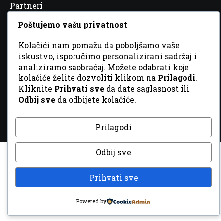
Partneri
Poštujemo vašu privatnost
Kolačići nam pomažu da poboljšamo vaše
iskustvo, isporučimo personalizirani sadržaj i
© 2026 Sva prava zadržana. Dizajn
GordonDM
analiziramo saobraćaj. Možete odabrati koje
kolačiće želite dozvoliti klikom na
Prilagodi
.
Kliknite
Prihvati sve
da date saglasnost ili
Odbij sve
da odbijete kolačiće.
Prilagodi
Odbij sve
Prihvati sve
Powered by