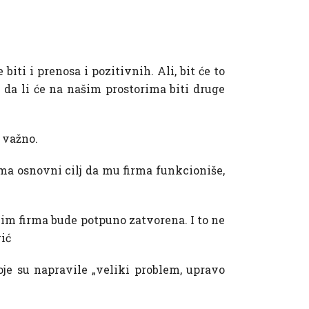
iti i prenosa i pozitivnih. Ali, bit će to
da li će na našim prostorima biti druge
 važno.
ima osnovni cilj da mu firma funkcioniše,
da im firma bude potpuno zatvorena. I to ne
gić
oje su napravile „veliki problem, upravo