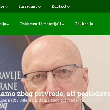
ure
Šta radimo
Kontakt
cija
Dokumenti i materijali
Edukacija
amo zbog privrede, ali poslodavc
useinagić: Mjere ukidamo zbog privrede, ali poslodavci s