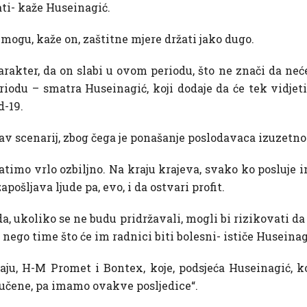
ti- kaže Huseinagić.
mogu, kaže on, zaštitne mjere držati jako dugo.
akter, da on slabi u ovom periodu, što ne znači da neće b
du – smatra Huseinagić, koji dodaje da će tek vidjeti 
d-19.
kav scenarij, zbog čega je ponašanje poslodavaca izuzetno
atimo vrlo ozbiljno. Na kraju krajeva, svako ko posluje 
apošljava ljude pa, evo, i da ostvari profit.
ni da, ukoliko se ne budu pridržavali, mogli bi rizikovati 
nego time što će im radnici biti bolesni- ističe Huseina
ju, H-M Promet i Bontex, koje, podsjeća Huseinagić, k
učene, pa imamo ovakve posljedice“.