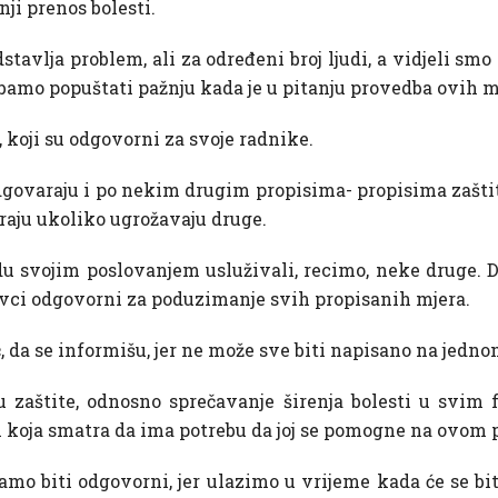
nji prenos bolesti.
stavlja problem, ali za određeni broj ljudi, a vidjeli smo
rebamo popuštati pažnju kada je u pitanju provedba ovih 
, koji su odgovorni za svoje radnike.
odgovaraju i po nekim drugim propisima- propisima zaštit
raju ukoliko ugrožavaju druge.
udu svojim poslovanjem usluživali, recimo, neke druge.
avci odgovorni za poduzimanje svih propisanih mjera.
, da se informišu, jer ne može sve biti napisano na jedno
u zaštite, odnosno sprečavanje širenja bolesti u svim
koja smatra da ima potrebu da joj se pomogne na ovom 
o biti odgovorni, jer ulazimo u vrijeme kada će se bit