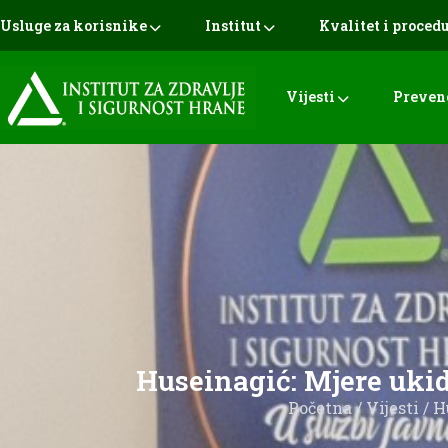
Usluge za korisnike
Institut
Kvalitet i proced
Vijesti
Preven
Huseinagić: Mjere ukid
Početna
/
Vijesti
/ H