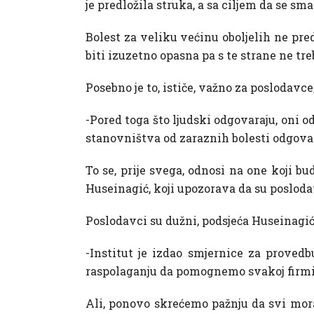
je predložila struka, a sa ciljem da se sma
Bolest za veliku većinu oboljelih ne pred
biti izuzetno opasna pa s te strane ne t
Posebno je to, ističe, važno za poslodavce
-Pored toga što ljudski odgovaraju, oni 
stanovništva od zaraznih bolesti odgova
To se, prije svega, odnosi na one koji b
Huseinagić, koji upozorava da su poslod
Poslodavci su dužni, podsjeća Huseinagić
-Institut je izdao smjernice za provedb
raspolaganju da pomognemo svakoj firmi 
Ali, ponovo skrećemo pažnju da svi moram