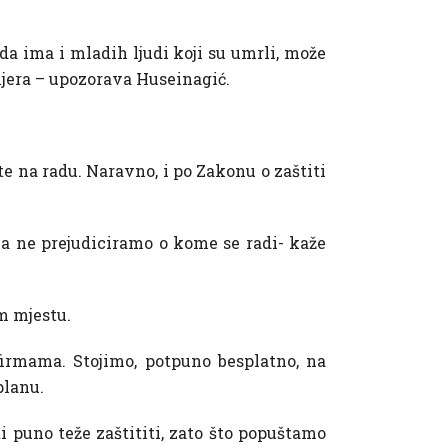
 da ima i mladih ljudi koji su umrli, može
mjera – upozorava Huseinagić.
e na radu. Naravno, i po Zakonu o zaštiti
 Da ne prejudiciramo o kome se radi- kaže
m mjestu.
 firmama. Stojimo, potpuno besplatno, na
planu.
i puno teže zaštititi, zato što popuštamo