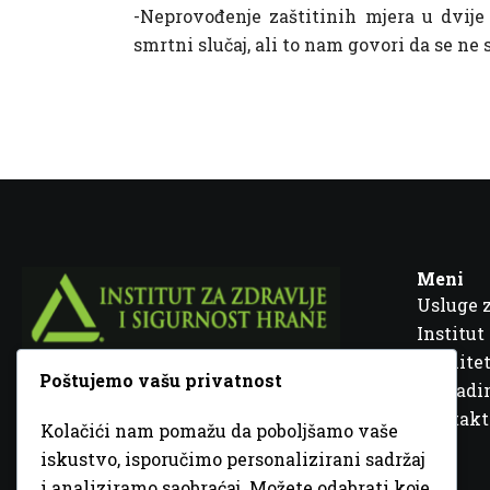
-Neprovođenje zaštitinih mjera u dvije
smrtni slučaj, ali to nam govori da se n
Meni
Usluge 
Institut
Kvalitet
Poštujemo vašu privatnost
Fra Ivana Jukića br. 2, 72000 Zenica, BiH
Šta rad
Kontakt
Kolačići nam pomažu da poboljšamo vaše
+387 32 448 001
iskustvo, isporučimo personalizirani sadržaj
i analiziramo saobraćaj. Možete odabrati koje
info@inz.ba