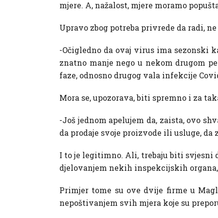
mjere. A, nažalost, mjere moramo popušta
Upravo zbog potreba privrede da radi, ne 
-Očigledno da ovaj virus ima sezonski kar
znatno manje nego u nekom drugom perio
faze, odnosno drugog vala infekcije Covi
Mora se, upozorava, biti spremno i za ta
-Još jednom apelujem da, zaista, ovo shv
da prodaje svoje proizvode ili usluge, da z
I to je legitimno. Ali, trebaju biti svjes
djelovanjem nekih inspekcijskih organa, 
Primjer tome su ove dvije firme u Magla
nepoštivanjem svih mjera koje su prepor