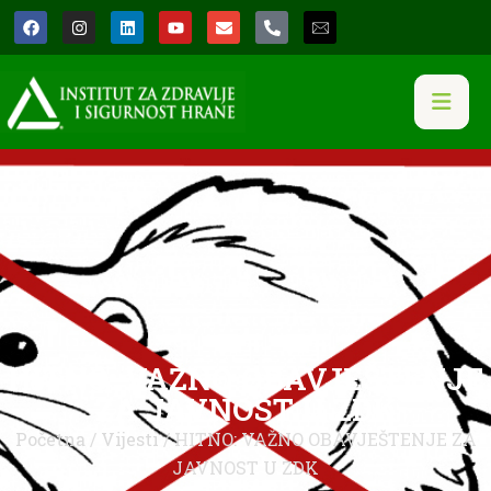
HITNO: VAŽNO OBAVJEŠTENJE
ZA JAVNOST U ZDK
Početna
/
Vijesti
/ HITNO: VAŽNO OBAVJEŠTENJE ZA
JAVNOST U ZDK