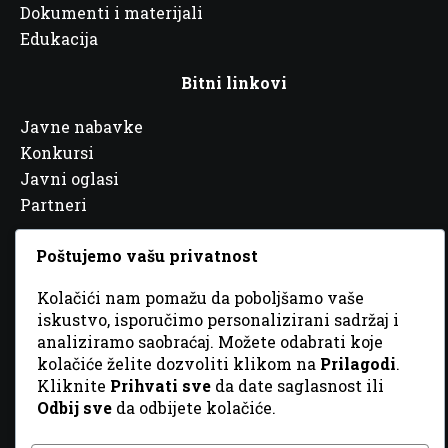
Dokumenti i materijali
Edukacija
Bitni linkovi
Javne nabavke
Konkursi
Javni oglasi
Partneri
Poštujemo vašu privatnost
Kolačići nam pomažu da poboljšamo vaše
© 2026 Sva prava zadržana. Dizajn
GordonDM
iskustvo, isporučimo personalizirani sadržaj i
analiziramo saobraćaj. Možete odabrati koje
kolačiće želite dozvoliti klikom na
Prilagodi
.
Kliknite
Prihvati sve
da date saglasnost ili
Odbij sve
da odbijete kolačiće.