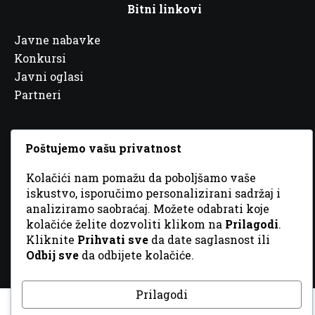
Bitni linkovi
Javne nabavke
Konkursi
Javni oglasi
Partneri
Poštujemo vašu privatnost
© 2026 Sva prava zadržana. Dizajn
GordonDM
Kolačići nam pomažu da poboljšamo vaše
iskustvo, isporučimo personalizirani sadržaj i
analiziramo saobraćaj. Možete odabrati koje
kolačiće želite dozvoliti klikom na
Prilagodi
.
Kliknite
Prihvati sve
da date saglasnost ili
Odbij sve
da odbijete kolačiće.
Prilagodi