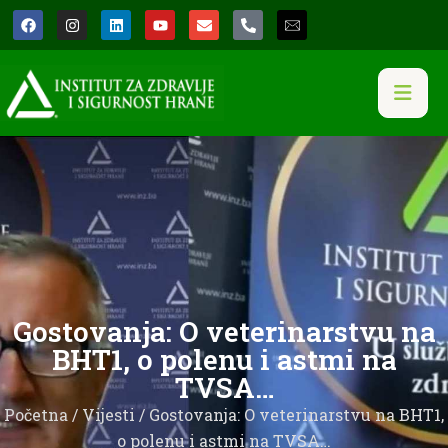
Gostovanja: O veterinarstvu na
BHT1, o polenu i astmi na
TVSA…
Početna
/
Vijesti
/ Gostovanja: O veterinarstvu na BHT1,
o polenu i astmi na TVSA…