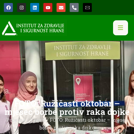
FOTO: Ružičasti oktobar –
mjesec borbe protiv raka dojke
Početna
/
Vijesti
/ FOTO: Ružičasti oktobar – mjesec
borbe protiv raka dojke