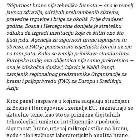
“Sigurnost hrane nije tehnička fusnota — ona je temelj
javnog zdravlja, održivih prehrambenih sistema,
pravedne trgovine i brige za okoliš. Prije dvadeset
godina, Bosna i Hercegovina donijela je stratešku
odluku da izgradi instituciju koja će štititi ono što
ljudi jedu. Agencija za sigurnost hrane ispunjava tu
obvezu, a FAO je ponosan što zajednički korača uz nju
na tom putu. Kako se zemlja približava standardima
Europske unije, ova obljetnica nije samo prekretnica —
ona je odskočna daska.”, izjavio je Nabil Gangi,
zamjenik regionalnog predstavnika Organizacije za
hranu i poljoprivredu (FAO) za Europu i Središnju
Aziju.
Kroz panel-rasprave u kojima sudjeluju stručnjaci
iz Bosne i Hercegovine i zemalja EU, razmatraju se
aktuelne teme, kao što su primjena digitalnih
tehnologija i umjetne inteligencije u području
sigurnosti hrane, utjecaj mikroplastike na hranu,
vodu i tlo i važnost laboratorijskih analiza hrane.