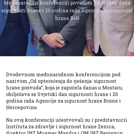
Međunarodnoj konferenciji povodom Svjetskog dana
sigurnosti hrane i 20 godina rada Agencije za sigurnost
hrane BiH
Dvodevnom međunarodnom konferencijom pod
nazivom „Od opterećenja do rješenja: sigurnost
hrane posvuda“, koja je započela danas u Mostaru,
obilježava se Svjetski dan sigurnosti hrane i 20
godina rada Agencije za sigurnost hrane Bosne i
Hercegovine.
Na ovoj konferenciji učestvovali su i predstavnicii
Instituta za zdravlje i sigurnost hrane Zenica,
direktor INZ Muamer Mandra i QM INZ Benjamin