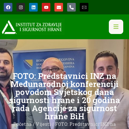
FOTO: Predstavnici INZ na
Međunarodnoj konferenciji
povodom Svjetskog dana
sigurnosti hrane i 20 godina
rada Agencije za sigurnost
hrane BiH
Početna
/
Vijesti
/ FOTO: Predstavnici INZ na