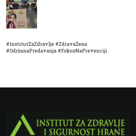
#InstitutZaZdravlje #ZdravaŽena
#OdržanaPredavanja #FokusNaPrevenciji