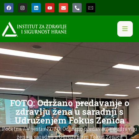
FOTO: Održano predavanje o
zdravlju žena u saradnji s
Udruženjem Fokus Zenica
Početna
/
Vijesti
/ FOTO: Održano predavanje o zdravlju
žena u saradnji s Udruženjem Fokus Zenica