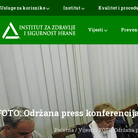
Usluge za korisnike
Institut
Kvalitet i proced
Vijesti
Preven
FOTO: Održana press konferencija
Početna
/
Vijesti
/ FOTO: Održana p