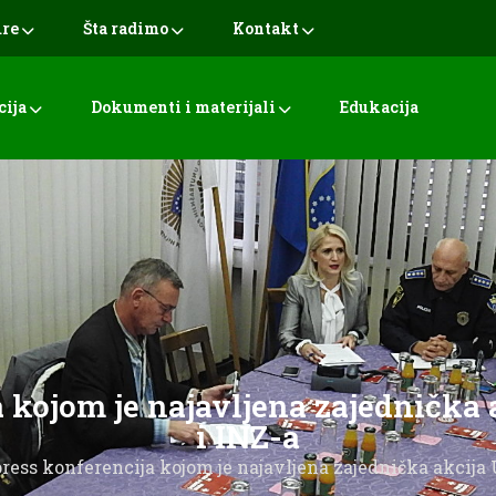
ure
Šta radimo
Kontakt
cija
Dokumenti i materijali
Edukacija
 kojom je najavljena zajednička
i INZ-a
ress konferencija kojom je najavljena zajednička akcija