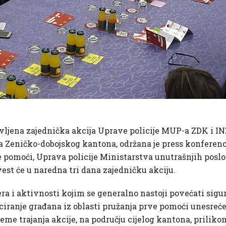
vljena zajednička akcija Uprave policije MUP-a ZDK i INZ
a Zeničko-dobojskog kantona, održana je press konferenci
e pomoći, Uprava policije Ministarstva unutrašnjih posl
vest će u naredna tri dana zajedničku akciju.
ra i aktivnosti kojim se generalno nastoji povećati sigur
ranje građana iz oblasti pružanja prve pomoći unesreć
jeme trajanja akcije, na području cijelog kantona, priliko