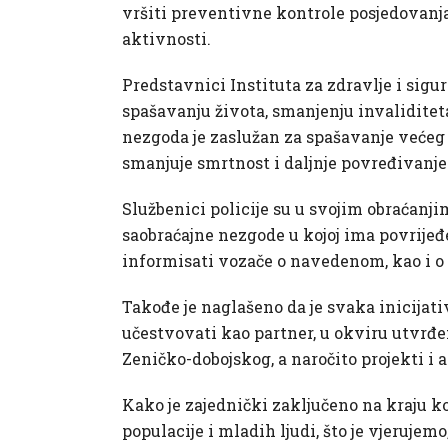
vršiti preventivne kontrole posjedovanja
aktivnosti.
Predstavnici Instituta za zdravlje i sigu
spašavanju života, smanjenju invaliditet
nezgoda je zaslužan za spašavanje većeg 
smanjuje smrtnost i daljnje povređivanje
Službenici policije su u svojim obraćanj
saobraćajne nezgode u kojoj ima povrijeđ
informisati vozače o navedenom, kao i o
Takođe je naglašeno da je svaka inicijativ
učestvovati kao partner, u okviru utvrđe
Zeničko-dobojskog, a naročito projekti i a
Kako je zajednički zaključeno na kraju k
populacije i mladih ljudi, što je vjeruje