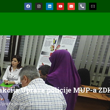
 akcija Uprave policije MUP-a ZD
 Uprave policije MUP-a ZDK i INZ-a