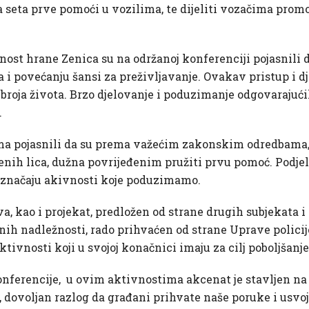
 seta prve pomoći u vozilima, te dijeliti vozačima promo
rnost hrane Zenica su na održanoj konferenciji pojasnili
a i povećanju šansi za preživljavanje. Ovakav pristup i 
broja života. Brzo djelovanje i poduzimanje odgovarajući
.
ima pojasnili da su prema važećim zakonskim odredbama, 
enih lica, dužna povrijeđenim pružiti prvu pomoć. Podjel
 značaju akivnosti koje poduzimamo.
a, kao i projekat, predložen od strane drugih subjekata i 
nih nadležnosti, rado prihvaćen od strane Uprave polici
ktivnosti koji u svojoj konačnici imaju za cilj poboljšanje
onferencije, u ovim aktivnostima akcenat je stavljen na
mo, dovoljan razlog da građani prihvate naše poruke i usv