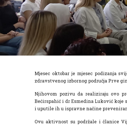
Mjesec oktobar je mjesec podizanja svij
zdravstvenog izbornog područja Prve gimn
Njihovom pozivu da realiziraju ovo pr
Bećirspahić i dr Esmedina Luković koje s
i uputile ih u ispravne načine preveniran
Ovu aktivnost su podržale i članice Vij