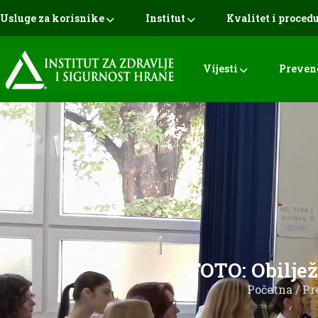
Usluge za korisnike
Institut
Kvalitet i proced
Vijesti
Preven
FOTO: Obiljež
Početna
/
Pr