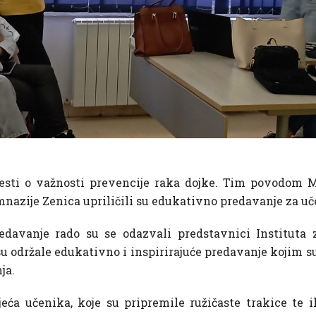
esti o važnosti prevencije raka dojke. Tim povodom Mi
azije Zenica upriličili su edukativno predavanje za uče
edavanje rado su se odazvali predstavnici Instituta z
u održale edukativno i inspirirajuće predavanje kojim s
ja.
eća učenika, koje su pripremile ružičaste trakice te 