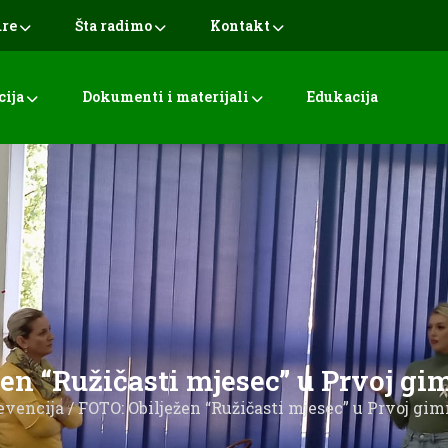
ure
Šta radimo
Kontakt
cija
Dokumenti i materijali
Edukacija
en “Ružičasti mjesec” u Prvoj gi
evencija
/ FOTO: Obilježen “Ružičasti mjesec” u Prvoj gim