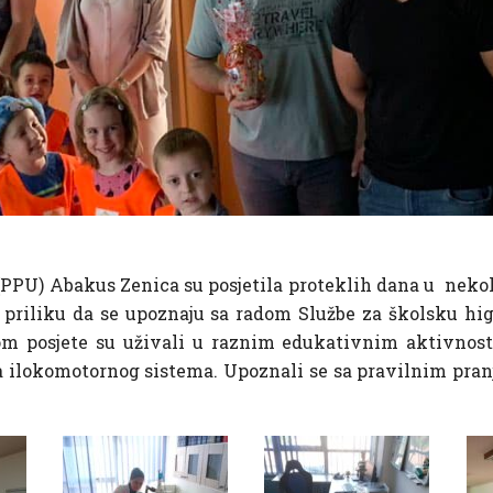
PPU) Abakus Zenica su posjetila proteklih dana u nekoli
i priliku da se upoznaju sa radom Službe za školsku hig
om posjete su uživali u raznim edukativnim aktivnosti
 ilokomotornog sistema. Upoznali se sa pravilnim pranje