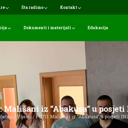
ure
Šta radimo
Kontakt
cija
Dokumenti i materijali
Edukacija
 Mališani iz “Abakusa” u posjeti
četna
/
Vijesti
/ FOTO: Mališani iz “Abakusa” u posjeti IN