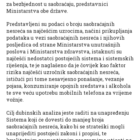
za bezbjednost u saobraćaju, predstavnici
Ministarstva obe države.
Predstavljeni su podaci o broju saobraćajnih
nesreća sa najčešćim uzrocima, načini prikupljanja
podataka u vezi saobraćajnih nesreća i njihovih
posljedica od strane Ministarstva unutrašnjih
poslova i Ministarstva zdravstva, istaknuti su
najčešći nedostatci postojećih sistema i sistemskih
riješenja, te je naglašeno da je čovijek kao faktor
rizika najčešći uzročnik saobraćajnih nesreća,
ističući pri tome nesavjesno ponašanje, vezanje
pojasa, konzumiranje opojnih sredstava i alkohola
te sve veću upotrebu mobilnih telefona za vrijeme
vožnje.
Cilj dubinskih analiza jeste raditi na unapređenju
Sistema koji će dovesti do manjeg broja
saobraćajnih nesreća, kako bi se strateški mogli
unaprijediti postojeći zakoni i propisi, te