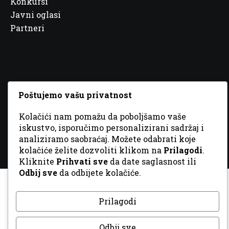
Konkursi
Javni oglasi
Partneri
© 2026 Sva prava zadržana. Dizajn
GordonDM
Poštujemo vašu privatnost
Kolačići nam pomažu da poboljšamo vaše
iskustvo, isporučimo personalizirani sadržaj i
analiziramo saobraćaj. Možete odabrati koje
kolačiće želite dozvoliti klikom na
Prilagodi
.
Kliknite
Prihvati sve
da date saglasnost ili
Odbij sve
da odbijete kolačiće.
Prilagodi
Odbij sve