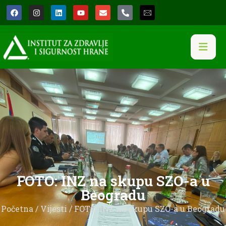
FOTO: INZ na skupu SZO-a u
Beogradu
Početna
/
Vijesti
/ FOTO: INZ na skupu SZO-a u Beogradu