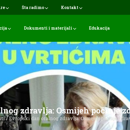
ure
Šta radimo
Kontakt
cija
Dokumenti i materijali
Edukacija
lnog zdravlja: Osmijeh počinje
sti
/ Evropski dan oralnog zdravlja: Osmijeh počinje zd