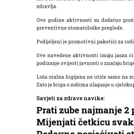
zdravlja.
Ove godine aktivnosti su dodatno proši
preventivne stomatološke preglede.
Podijeljeni je promotivni paketići za ro
Sve navedene aktivnosti imaju jasan cilj
podizanje svijesti javnosti o značaju brig
Loša oralna higijena ne utiče samo na z
Zato je briga o zubima ulaganje u cjeloku
Savjeti za zdrave navike:
Prati zube najmanje 2 
Mijenjati četkicu sva
Redovno posjećivati st