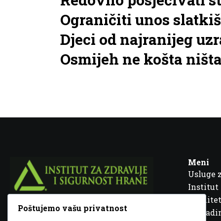
Ograničiti unos slatki
Djeci od najranijeg uzr
Osmijeh ne košta ništa
Meni
Usluge 
Institut
Kvalitet
Poštujemo vašu privatnost
Fra Ivana Jukića br. 2, 72000 Zenica, BiH
Šta rad