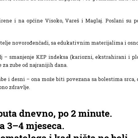
rene i na općine Visoko, Vareš i Maglaj. Poslani su p
ditelje novorođenčadi, sa edukativnim materijalima i os
 – smanjenje KEP indeksa (kariozni, ekstrahirani i plo
e za zube od najranijih dana.
ube i desni – ona može biti povezana sa bolestima srca,
pno zdravlje.
puta dnevno, po 2 minute.
ka 3–4 mjeseca.
omatologa i kad ništa ne boli.