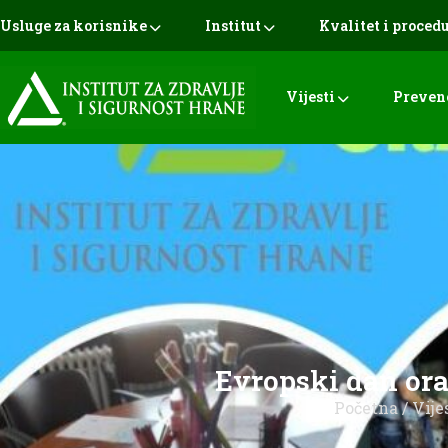
Usluge za korisnike
Institut
Kvalitet i proced
Vijesti
Preven
Evropski dan ora
Početna
/
Vije