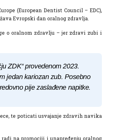
Europe (European Dentist Council – EDC),
ava Evropski dan oralnog zdravlja.
e o oralnom zdravlju – jer zdravi zubi i
ručju ZDK“ provedenom 2023.
rem jedan kariozan zub. Posebno
redovno pije zaslađene napitke.
jece, te poticati usvajanje zdravih navika
o radi na promociji i unapređenju oralnog