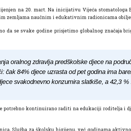
enjen na 20. mart. Na inicijativu Vijeća stomatologa 
kim zemljama naučnim i edukativnim radionicama obiljež
no da se svake godine prisjetimo globalnog značaja brig
tanja oralnog zdravlja predškolske djece na pod
jući: čak 84% djece uzrasta od pet godina ima ba
djece svakodnevno konzumira slatkiše, a 42,3 % 
e potrebno kontinuirano raditi na edukaciji roditelja i d
enica, Služba za školsku higijenu, već godinama aktivn