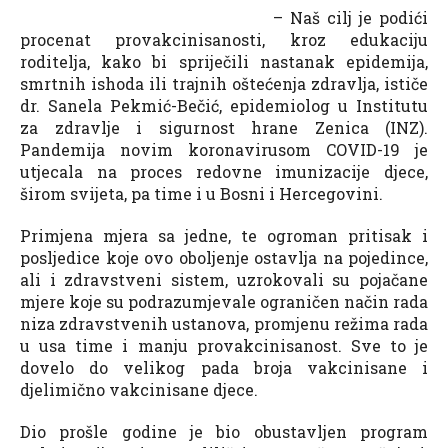
– Naš cilj je podići
procenat provakcinisanosti, kroz edukaciju
roditelja, kako bi spriječili nastanak epidemija,
smrtnih ishoda ili trajnih oštećenja zdravlja, ističe
dr. Sanela Pekmić-Bečić, epidemiolog u Institutu
za zdravlje i sigurnost hrane Zenica (INZ).
Pandemija novim koronavirusom COVID-19 je
utjecala na proces redovne imunizacije djece,
širom svijeta, pa time i u Bosni i Hercegovini.
Primjena mjera sa jedne, te ogroman pritisak i
posljedice koje ovo oboljenje ostavlja na pojedince,
ali i zdravstveni sistem, uzrokovali su pojačane
mjere koje su podrazumjevale ograničen način rada
niza zdravstvenih ustanova, promjenu režima rada
u usa time i manju provakcinisanost. Sve to je
dovelo do velikog pada broja vakcinisane i
djelimično vakcinisane djece.
Dio prošle godine je bio obustavljen program