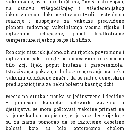
vakcinacije, osim u rodilištima, Ono što stručnjaci,
na osnovu višegodišnjeg i višedecenijskog
iskustva mogu dokumentovano tvrditi jeste da su
reakcije i nuspojave na vakcine predviđene
planom redovnog vakcinisanja veoma rijetke i
uglavnom uobičajene, poput kratkotrajne
temperature, rijetkog osipa ili slično.
Reakcije nisu isključene, ali su rijetke, povremene i
uglavnom čak i rijeđe od uobičajenih reakcija na
bilo koji lijek, poput brufena i paracetamola.
Istraživanja pokazuju da loše reagovanje na neku
vakcinu uobičajeno znači i da se radi o genetskim
predispozicijima za neku bolest u kasnijoj dobi.
Medicina, struka i nauka su jedinstvene i decidne
– propisani kalendar redovnih vakcina u
djetinjstvu se mora poštovati, vakcine primati na
vrijeme kad su propisane, jer je kroz decenije koje
su za nama pomogao da se iskorijene desetine
bolesti koje su bile opterećenje cijelom