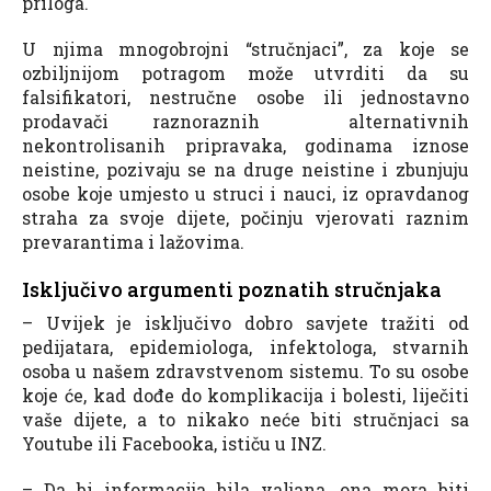
priloga.
U njima mnogobrojni “stručnjaci”, za koje se
ozbiljnijom potragom može utvrditi da su
falsifikatori, nestručne osobe ili jednostavno
prodavači raznoraznih alternativnih
nekontrolisanih pripravaka, godinama iznose
neistine, pozivaju se na druge neistine i zbunjuju
osobe koje umjesto u struci i nauci, iz opravdanog
straha za svoje dijete, počinju vjerovati raznim
prevarantima i lažovima.
Isključivo argumenti poznatih stručnjaka
– Uvijek je isključivo dobro savjete tražiti od
pedijatara, epidemiologa, infektologa, stvarnih
osoba u našem zdravstvenom sistemu. To su osobe
koje će, kad dođe do komplikacija i bolesti, liječiti
vaše dijete, a to nikako neće biti stručnjaci sa
Youtube ili Facebooka, ističu u INZ.
– Da bi informacija bila valjana, ona mora biti