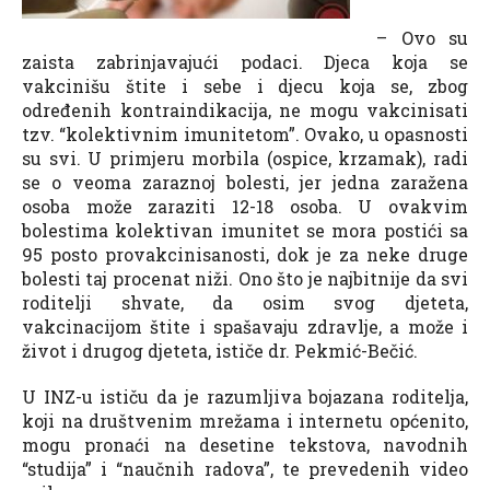
– Ovo su
zaista zabrinjavajući podaci. Djeca koja se
vakcinišu štite i sebe i djecu koja se, zbog
određenih kontraindikacija, ne mogu vakcinisati
tzv. “kolektivnim imunitetom”. Ovako, u opasnosti
su svi. U primjeru morbila (ospice, krzamak), radi
se o veoma zaraznoj bolesti, jer jedna zaražena
osoba može zaraziti 12-18 osoba. U ovakvim
bolestima kolektivan imunitet se mora postići sa
95 posto provakcinisanosti, dok je za neke druge
bolesti taj procenat niži. Ono što je najbitnije da svi
roditelji shvate, da osim svog djeteta,
vakcinacijom štite i spašavaju zdravlje, a može i
život i drugog djeteta, ističe dr. Pekmić-Bečić.
U INZ-u ističu da je razumljiva bojazana roditelja,
koji na društvenim mrežama i internetu općenito,
mogu pronaći na desetine tekstova, navodnih
“studija” i “naučnih radova”, te prevedenih video