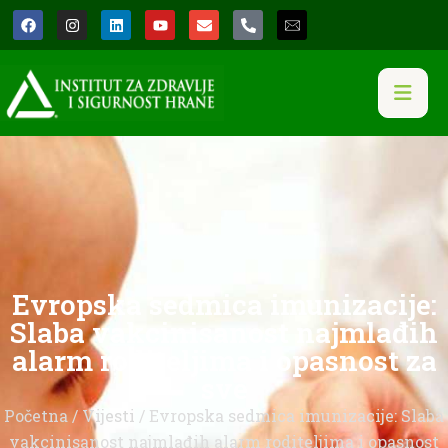
Evropska sedmica imunizacije:
Slaba vakcinisanost najmlađih
alarm roditeljima i opasnost za
sve
Početna
/
Vijesti
/ Evropska sedmica imunizacije: Slaba
vakcinisanost najmlađih alarm roditeljima i opasnost