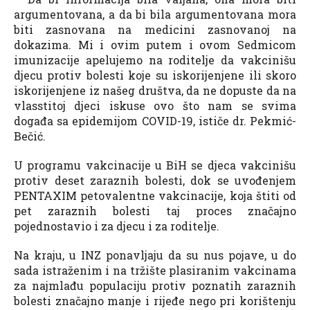
argumentovana, a da bi bila argumentovana mora
biti zasnovana na medicini zasnovanoj na
dokazima. Mi i ovim putem i ovom Sedmicom
imunizacije apelujemo na roditelje da vakcinišu
djecu protiv bolesti koje su iskorijenjene ili skoro
iskorijenjene iz našeg društva, da ne dopuste da na
vlasstitoj djeci iskuse ovo što nam se svima
događa sa epidemijom COVID-19, ističe dr. Pekmić-
Bečić.
U programu vakcinacije u BiH se djeca vakcinišu
protiv deset zaraznih bolesti, dok se uvođenjem
PENTAXIM petovalentne vakcinacije, koja štiti od
pet zaraznih bolesti taj proces značajno
pojednostavio i za djecu i za roditelje.
Na kraju, u INZ ponavljaju da su nus pojave, u do
sada istraženim i na tržište plasiranim vakcinama
za najmlađu populaciju protiv poznatih zaraznih
bolesti značajno manje i rijeđe nego pri korištenju