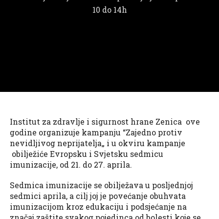
10 do 14h
Institut za zdravlje i sigurnost hrane Zenica ove
godine organizuje kampanju “Zajedno protiv
nevidljivog neprijatelja„ i u okviru kampanje
obilježiće Evropsku i Svjetsku sedmicu
imunizacije, od 21. do 27. aprila.
Sedmica imunizacije se obilježava u posljednjoj
sedmici aprila, a cilj joj je povećanje obuhvata
imunizacijom kroz edukaciju i podsjećanje na
značaj zaštite svakog pojedinca od bolesti koje se