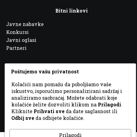
Bitni linkovi
Javne nabavke
Konkursi
Javni oglasi
Partneri
Poštujemo vašu privatnost
© 2026 Sva prava zadržana. Dizajn
GordonDM
Kolačići nam pomažu da poboljšamo vaše
iskustvo, isporučimo personalizirani sadržaj i
analiziramo saobraćaj. Možete odabrati koje
kolačiće želite dozvoliti klikom na
Prilagodi
.
Kliknite
Prihvati sve
da date saglasnost ili
Odbij sve
da odbijete kolačiće.
Prilagodi