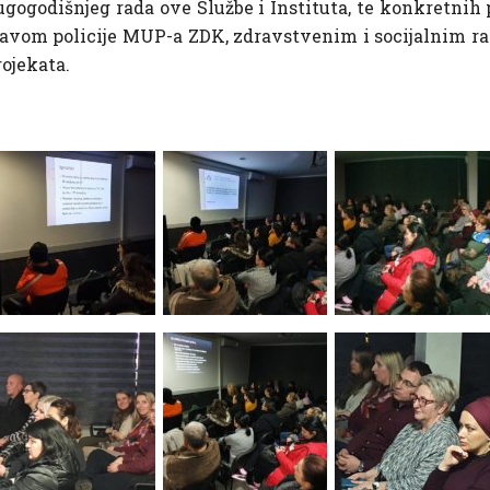
ogodišnjeg rada ove Službe i Instituta, te konkretnih p
ravom policije MUP-a ZDK, zdravstvenim i socijalnim r
ojekata.