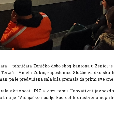
ara – tehničara Zeničko-dobojskog kantona u Zenici je 
Terzić i Amela Zukić, zaposlenice Službe za školsku hi
man, pa je predviđena sala bila premala da primi sve one 
tirala aktivnosti INZ-a kroz temu “Inovativni javnozdr
bila je “Vršnjačko nasilje kao oblik društveno neprih