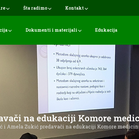
ure
Šta radimo
Kontakt
cija
Dokumenti i materijali
Edukacija
davači na edukaciji Komore medic
ić i Amela Zukić predavači na edukaciji Komore medicin