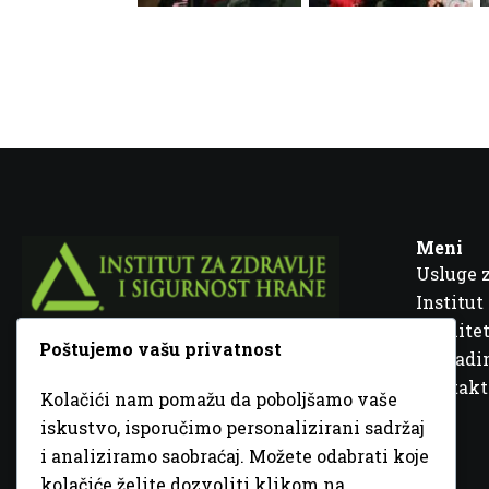
Meni
Usluge 
Institut
Kvalitet
Poštujemo vašu privatnost
Fra Ivana Jukića br. 2, 72000 Zenica, BiH
Šta rad
Kontakt
Kolačići nam pomažu da poboljšamo vaše
+387 32 448 001
iskustvo, isporučimo personalizirani sadržaj
i analiziramo saobraćaj. Možete odabrati koje
info@inz.ba
kolačiće želite dozvoliti klikom na