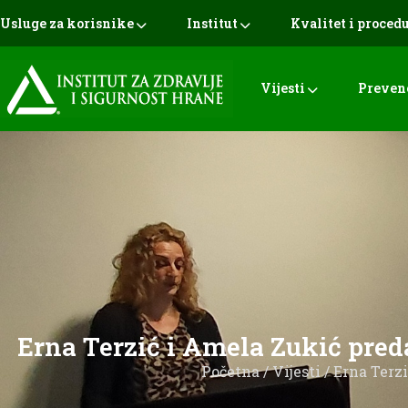
Usluge za korisnike
Institut
Kvalitet i proced
Vijesti
Preven
Erna Terzić i Amela Zukić pre
Početna
/
Vijesti
/ Erna Terz