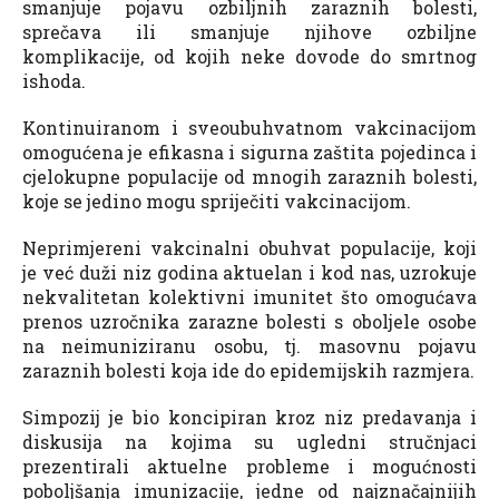
smanjuje pojavu ozbiljnih zaraznih bolesti,
sprečava ili smanjuje njihove ozbiljne
komplikacije, od kojih neke dovode do smrtnog
ishoda.
Kontinuiranom i sveoubuhvatnom vakcinacijom
omogućena je efikasna i sigurna zaštita pojedinca i
cjelokupne populacije od mnogih zaraznih bolesti,
koje se jedino mogu spriječiti vakcinacijom.
Neprimjereni vakcinalni obuhvat populacije, koji
je već duži niz godina aktuelan i kod nas, uzrokuje
nekvalitetan kolektivni imunitet što omogućava
prenos uzročnika zarazne bolesti s oboljele osobe
na neimuniziranu osobu, tj. masovnu pojavu
zaraznih bolesti koja ide do epidemijskih razmjera.
Simpozij je bio koncipiran kroz niz predavanja i
diskusija na kojima su ugledni stručnjaci
prezentirali aktuelne probleme i mogućnosti
poboljšanja imunizacije, jedne od najznačajnijih