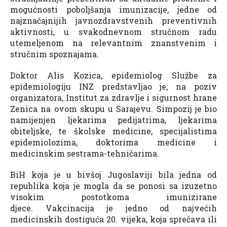
mogućnosti poboljšanja imunizacije, jedne od
najznačajnijih javnozdravstvenih preventivnih
aktivnosti, u svakodnevnom stručnom radu
utemeljenom na relevantnim znanstvenim i
stručnim spoznajama.
Doktor Alis Kozica, epidemiolog Službe za
epidemiologiju INZ predstavljao je, na poziv
organizatora, Institut za zdravlje i sigurnost hrane
Zenica na ovom skupu u Sarajevu. Simpozij je bio
namijenjen ljekarima pedijatrima, ljekarima
obiteljske, te školske medicine, specijalistima
epidemiolozima, doktorima medicine i
medicinskim sestrama-tehničarima.
BiH koja je u bivšoj Jugoslaviji bila jedna od
republika koja je mogla da se ponosi sa izuzetno
visokim postotkoma imunizirane
djece. Vakcinacija je jedno od najvećih
medicinskih dostiguća 20. vijeka, koja sprečava ili