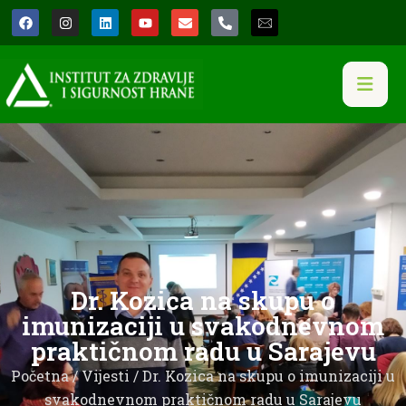
Dr. Kozica na skupu o
imunizaciji u svakodnevnom
praktičnom radu u Sarajevu
Početna
/
Vijesti
/ Dr. Kozica na skupu o imunizaciji u
svakodnevnom praktičnom radu u Sarajevu