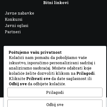
Bitni linkovi
Javne nabavke
Konkursi
Javni oglasi
Partneri
Poštujemo vašu privatnost
Kolačići nam pomažu da poboljšamo vaše
© 2026 Sva prava zadržana. Dizajn
GordonDM
iskustvo, isporučimo personalizirani sadržaj i
analiziramo saobraćaj. Možete odabrati koje
kolačiće želite dozvoliti klikom na
Prilagodi
.
Kliknite
Prihvati sve
da date saglasnost ili
Odbij sve
da odbijete kolačiće.
Prilagodi
Odbij sve