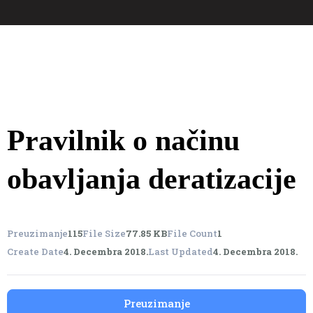
Pravilnik o načinu
obavljanja deratizacije
Preuzimanje
115
File Size
77.85 KB
File Count
1
Create Date
4. Decembra 2018.
Last Updated
4. Decembra 2018.
Preuzimanje