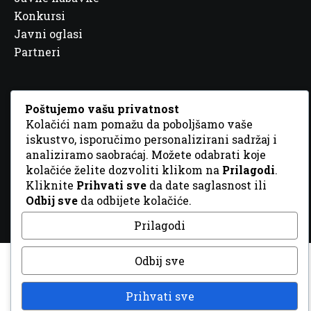
Konkursi
Javni oglasi
Partneri
Poštujemo vašu privatnost
Kolačići nam pomažu da poboljšamo vaše
© 2026 Sva prava zadržana. Dizajn
GordonDM
iskustvo, isporučimo personalizirani sadržaj i
analiziramo saobraćaj. Možete odabrati koje
kolačiće želite dozvoliti klikom na
Prilagodi
.
Kliknite
Prihvati sve
da date saglasnost ili
Odbij sve
da odbijete kolačiće.
Prilagodi
Odbij sve
Prihvati sve