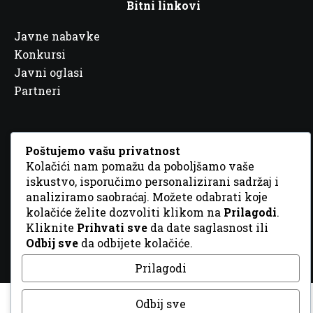
Bitni linkovi
Javne nabavke
Konkursi
Javni oglasi
Partneri
Poštujemo vašu privatnost
Kolačići nam pomažu da poboljšamo vaše
© 2026 Sva prava zadržana. Dizajn
GordonDM
iskustvo, isporučimo personalizirani sadržaj i
analiziramo saobraćaj. Možete odabrati koje
kolačiće želite dozvoliti klikom na
Prilagodi
.
Kliknite
Prihvati sve
da date saglasnost ili
Odbij sve
da odbijete kolačiće.
Prilagodi
Odbij sve