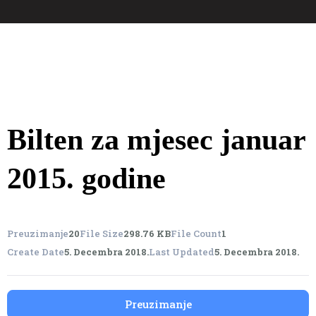
Bilten za mjesec januar
2015. godine
Preuzimanje
20
File Size
298.76 KB
File Count
1
Create Date
5. Decembra 2018.
Last Updated
5. Decembra 2018.
Preuzimanje