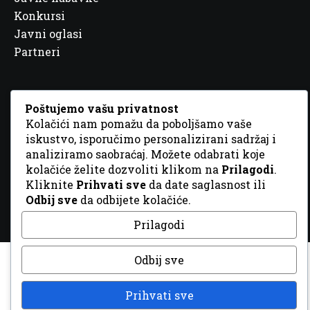
Konkursi
Javni oglasi
Partneri
Poštujemo vašu privatnost
Kolačići nam pomažu da poboljšamo vaše
© 2026 Sva prava zadržana. Dizajn
GordonDM
iskustvo, isporučimo personalizirani sadržaj i
analiziramo saobraćaj. Možete odabrati koje
kolačiće želite dozvoliti klikom na
Prilagodi
.
Kliknite
Prihvati sve
da date saglasnost ili
Odbij sve
da odbijete kolačiće.
Prilagodi
Odbij sve
Prihvati sve