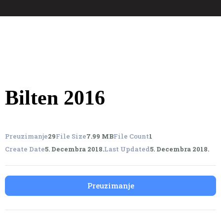
Bilten 2016
Preuzimanje
29
File Size
7.99 MB
File Count
1
Create Date
5. Decembra 2018.
Last Updated
5. Decembra 2018.
Preuzimanje