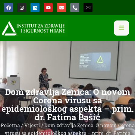
Dom zdravlja Zenica: O novom
Corona virusu sa
epidemiološkog aspekta – prim.
dr. Fatima Bašić
Početna
/
Vijesti
/ Dom zdravlja Zenica: O novom Corona
virusu sa epidemiološkog aspekta – prim. dr. Fatima