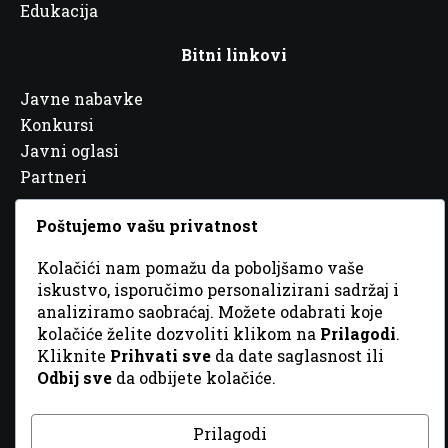
Edukacija
Bitni linkovi
Javne nabavke
Konkursi
Javni oglasi
Partneri
Poštujemo vašu privatnost
Kolačići nam pomažu da poboljšamo vaše
iskustvo, isporučimo personalizirani sadržaj i
© 2026 Sva prava zadržana. Dizajn
GordonDM
analiziramo saobraćaj. Možete odabrati koje
kolačiće želite dozvoliti klikom na
Prilagodi
.
Kliknite
Prihvati sve
da date saglasnost ili
Odbij sve
da odbijete kolačiće.
Prilagodi