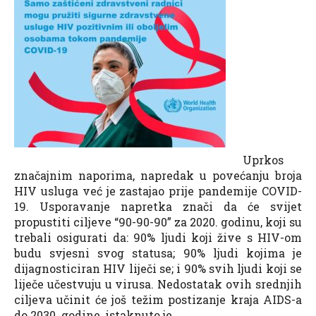
Uprkos
značajnim naporima, napredak u povećanju broja
HIV usluga već je zastajao prije pandemije COVID-
19. Usporavanje napretka znači da će svijet
propustiti ciljeve “90-90-90” za 2020. godinu, koji su
trebali osigurati da: 90% ljudi koji žive s HIV-om
budu svjesni svog statusa; 90% ljudi kojima je
dijagnosticiran HIV liječi se; i 90% svih ljudi koji se
liječe učestvuju u virusa. Nedostatak ovih srednjih
ciljeva učinit će još težim postizanje kraja AIDS-a
do 2030. godine, istaknuto je.