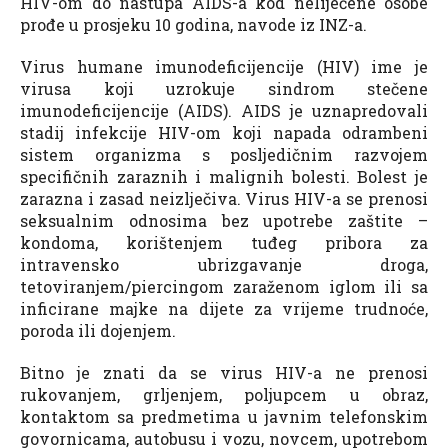
HIV-om do nastupa AIDS-a kod neliječene osobe
prođe u prosjeku 10 godina, navode iz INZ-a.
Virus humane imunodeficijencije (HIV) ime je
virusa koji uzrokuje sindrom stečene
imunodeficijencije (AIDS). AIDS je uznapredovali
stadij infekcije HIV-om koji napada odrambeni
sistem organizma s posljedičnim razvojem
specifičnih zaraznih i malignih bolesti. Bolest je
zarazna i zasad neizlječiva. Virus HIV-a se prenosi
seksualnim odnosima bez upotrebe zaštite –
kondoma, korištenjem tuđeg pribora za
intravensko ubrizgavanje droga,
tetoviranjem/piercingom zaraženom iglom ili sa
inficirane majke na dijete za vrijeme trudnoće,
poroda ili dojenjem.
Bitno je znati da se virus HIV-a ne prenosi
rukovanjem, grljenjem, poljupcem u obraz,
kontaktom sa predmetima u javnim telefonskim
govornicama, autobusu i vozu, novcem, upotrebom