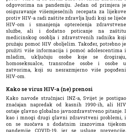
odgovorima na pandemiju. Jedan od primjera je
osiguravanje višemjesečnih recepata za lijekove
protiv HIV-a radi zaštite zdravlja ljudi koji se liječe
HIV-om i smanjenja opterećenja zdravstvene
službe, ali i dodatno poticanje na zaštitu
medicinskog osoblja i zdravstvenih radnika koji
pružaju pomoć HIV oboljelim. Također, potrebno je
pružiti više informacija i pomoć adolescentima i
mladim, uključuju osobe koje se drogiraju,
homoseksualce, transrodne osobe i osobe u
zatvorima, koji su nesrazmjerno više pogođeni
HIV-om.
Kako se virus HIV-a (ne) prenosi
Kako navode stručnjaci INZ-a, Svijet je postigao
značajan napredak od kasnih 1990-ih, ali HIV
ostaje glavno globalno javnozdravstveno pitanje. I
kao i mnogi drugi glavni zdravstveni problemi, i
on se suočava s dodatnim izazovima tijekom
pandemije COVID-19, jer se usluge prevencije,