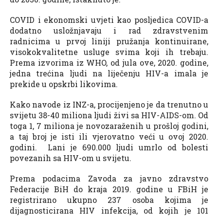
COVID i ekonomski uvjeti kao posljedica COVID-a
dodatno usložnjavaju i rad zdravstvenim
radnicima u prvoj liniji pružanja kontinuirane,
visokokvalitetne usluge svima koji ih trebaju.
Prema izvorima iz WHO, od jula ove, 2020. godine,
jedna trećina ljudi na liječenju HIV-a imala je
prekide u opskrbi likovima.
Kako navode iz INZ-a, procijenjeno je da trenutno u
svijetu 38-40 miliona ljudi živi sa HIV-AIDS-om. Od
toga 1, 7 miliona je novozaraženih u prošloj godini,
a taj broj je isti ili vjerovatno veći u ovoj 2020.
godini. Lani je 690.000 ljudi umrlo od bolesti
povezanih sa HIV-om u svijetu.
Prema podacima Zavoda za javno zdravstvo
Federacije BiH do kraja 2019. godine u FBiH je
registrirano ukupno 237 osoba kojima je
dijagnosticirana HIV infekcija, od kojih je 101