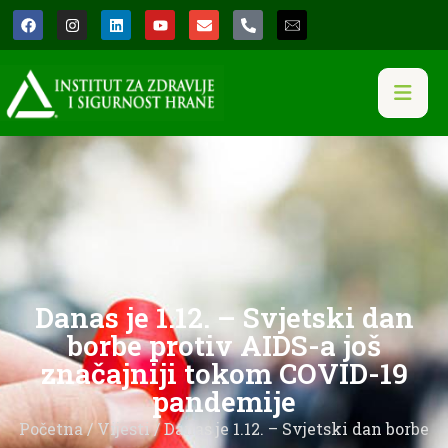
Danas je 1.12. – Svjetski dan
borbe protiv AIDS-a još
značajniji tokom COVID-19
pandemije
Početna
/
Vijesti
/ Danas je 1.12. – Svjetski dan borbe