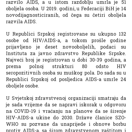
razvilo AIDS, a u istom razdoblju umrla je 51
oboljela osoba. U 2019. godini, u Federaciji BiH je 14
novodijagnosticiranih, od čega su četiri oboljela
razvila AIDS.
U Republici Srpskoj registrovane su ukupno 132
osobe od HIV/AIDS-a, a tokom prošle godine
prijavljeno je deset novooboljelih, podaci su
Instituta za javno zdravstvo Republike Srpske.
Najveći broj je registrovan u dobi 30-39 godina, a
prema polnoj strukturi 80 odsto HIV
seropozitivnih osoba su muškog pola. Do sada su u
Republici Srpskoj od posljedica AIDS-a umrle 24
oboljele osobe.
U Svjetskoj zdravstvenoj organizaciji smatraju da
je sada vrijeme da se napravi iskorak u odgovoru
na COVID-19 i vraćanju na planove da se širenje
HIV-AIDS-a ukine do 2030. Države članice SZO-
WHO su pozvane da unaprijede i obnove borbu
protiv AIDS-a, sa širom zdravstvenom zaštitom i