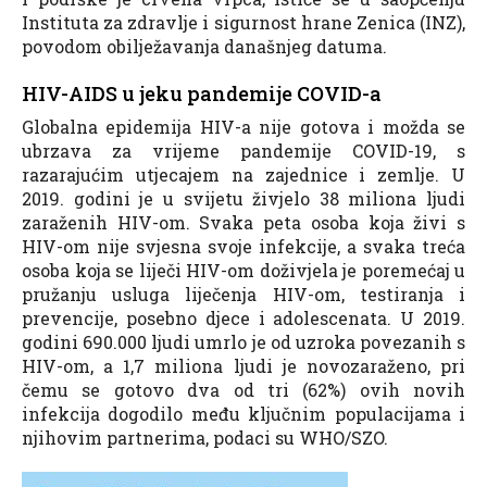
Instituta za zdravlje i sigurnost hrane Zenica (INZ),
povodom obilježavanja današnjeg datuma.
HIV-AIDS u jeku pandemije COVID-a
Globalna epidemija HIV-a nije gotova i možda se
ubrzava za vrijeme pandemije COVID-19, s
razarajućim utjecajem na zajednice i zemlje. U
2019. godini je u svijetu živjelo 38 miliona ljudi
zaraženih HIV-om. Svaka peta osoba koja živi s
HIV-om nije svjesna svoje infekcije, a svaka treća
osoba koja se liječi HIV-om doživjela je poremećaj u
pružanju usluga liječenja HIV-om, testiranja i
prevencije, posebno djece i adolescenata. U 2019.
godini 690.000 ljudi umrlo je od uzroka povezanih s
HIV-om, a 1,7 miliona ljudi je novozaraženo, pri
čemu se gotovo dva od tri (62%) ovih novih
infekcija dogodilo među ključnim populacijama i
njihovim partnerima, podaci su WHO/SZO.