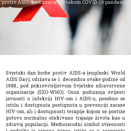
protiv AIDS-a još značajniji tokom COVID-19 pandemije
Svjetski dan borbe protiv AIDS-a (engleski World
AIDS Day), održava se 1. decembra svake godine od
1988., pod pokroviteljstvom Svjetske zdravstvene
organizacije (SZO-WHO). Osim podizanja svijesti
javnosti o infekciji HIV-om i AIDS-u, posebno se
ističu i dostignuća postignuta u prevenciji zaraze
HIV-om, ali i dostupnosti terapije kojom se postiže
gotovo normalno očekivano trajanje života kao u
zdravoj populaciji. Međunarodni simbol svjesnosti
i podrške je crvena vrpca, ističe se u saopćenju