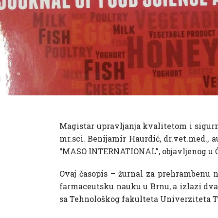
Magistar upravljanja kvalitetom i sigurn
mr.sci. Benijamir Haurdić, dr.vet.med., 
“MASO INTERNATIONAL”, objavljenog u Č
Ovaj časopis – žurnal za prehrambenu na
farmaceutsku nauku u Brnu, a izlazi dvapu
sa Tehnološkog fakulteta Univerziteta T