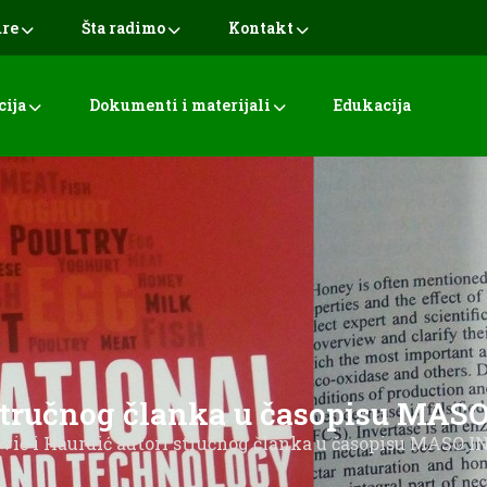
ure
Šta radimo
Kontakt
cija
Dokumenti i materijali
Edukacija
i stručnog članka u časopisu MA
ević i Haurdić autori stručnog članka u časopisu MASO