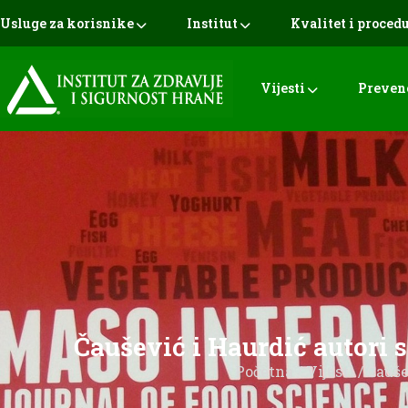
Usluge za korisnike
Institut
Kvalitet i proced
Vijesti
Preven
Čaušević i Haurdić autor
Početna
/
Vijesti
/ Čauš