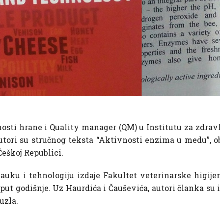
osti hrane i Quality manager (QM) u Institutu za zdrav
autori su stručnog teksta “Aktivnosti enzima u medu”, 
eškoj Republici.
uku i tehnologiju izdaje Fakultet veterinarske higijen
t godišnje. Uz Haurdića i Čauševića, autori članka su i 
uzla.