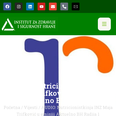
AUDIO: Nutricionistkinja INZ
Maja Trifković u emisiji
Aktuelno BH Radija 1
Početna
/
Vijesti
/ AUDIO: Nutricionistkinja INZ Maja
Trifković u emisiji Aktuelno BH Radija 1