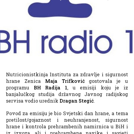
Nutricionistkinja Instituta za zdravlje i sigurnost
hrane Zenica
Maja Trifković
gostovala je u
programu
BH Radija 1
, u emisiji koju je iz
banjalučkog studija državnog Javnog radijskog
servisa vodio urednik
Dragan Stegić
.
Povod za emisiju je bio Svjetski dan hrane, a tema
pretilost/gojaznost i neuhranjenost, sigurnost
hrane i kontrola prehrambenih namirnica u BiH i
iz izvoza, ali i prehrambene navike i savjeti