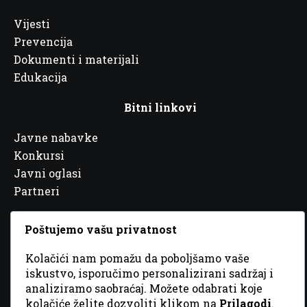
Vijesti
Prevencija
Dokumenti i materijali
Edukacija
Bitni linkovi
Javne nabavke
Konkursi
Javni oglasi
Partneri
Poštujemo vašu privatnost
Kolačići nam pomažu da poboljšamo vaše
© 2026 Sva prava zadržana. Dizajn
GordonDM
iskustvo, isporučimo personalizirani sadržaj i
analiziramo saobraćaj. Možete odabrati koje
kolačiće želite dozvoliti klikom na
Prilagodi
.