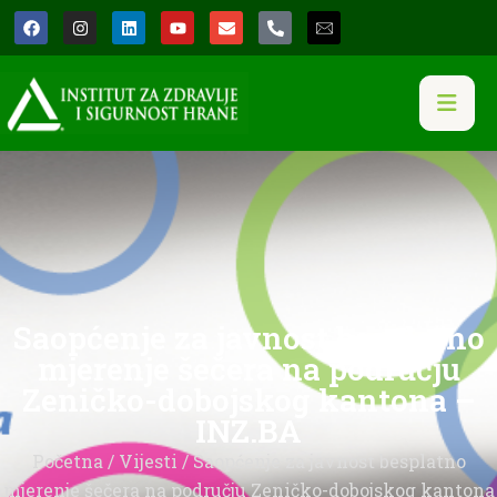
Saopćenje za javnost besplatno
mjerenje šečera na području
Zeničko-dobojskog kantona –
INZ.BA
Početna
/
Vijesti
/ Saopćenje za javnost besplatno
mjerenje šečera na području Zeničko-dobojskog kantona