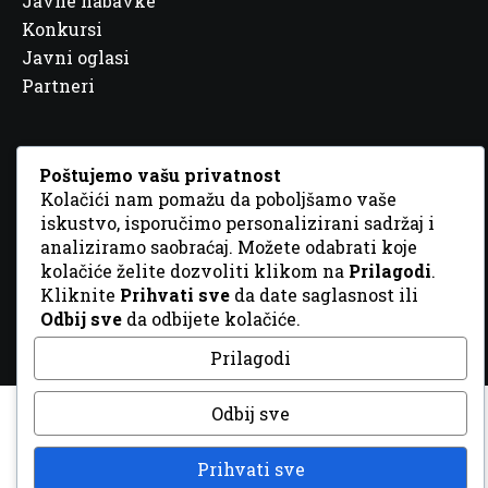
Javne nabavke
Konkursi
Javni oglasi
Partneri
Poštujemo vašu privatnost
Kolačići nam pomažu da poboljšamo vaše
© 2026 Sva prava zadržana. Dizajn
GordonDM
iskustvo, isporučimo personalizirani sadržaj i
analiziramo saobraćaj. Možete odabrati koje
kolačiće želite dozvoliti klikom na
Prilagodi
.
Kliknite
Prihvati sve
da date saglasnost ili
Odbij sve
da odbijete kolačiće.
Prilagodi
Odbij sve
Prihvati sve