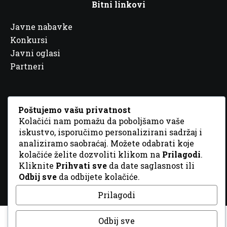
Bitni linkovi
Javne nabavke
Konkursi
Javni oglasi
Partneri
Poštujemo vašu privatnost
Kolačići nam pomažu da poboljšamo vaše
© 2026 Sva prava zadržana. Dizajn
GordonDM
iskustvo, isporučimo personalizirani sadržaj i
analiziramo saobraćaj. Možete odabrati koje
kolačiće želite dozvoliti klikom na
Prilagodi
.
Kliknite
Prihvati sve
da date saglasnost ili
Odbij sve
da odbijete kolačiće.
Prilagodi
Odbij sve