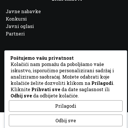
Javne nabavke
Konkursi
Javni oglasi
Partneri
Poštujemo vašu privatnost
Kolačići nam pomažu da poboljšamo vaše
© 2026 Sva prava zadržana. Dizajn
GordonDM
iskustvo, isporučimo personalizirani sadržaj i
analiziramo saobraćaj. Možete odabrati koje
kolačiće želite dozvoliti klikom na
Prilagodi
.
Kliknite
Prihvati sve
da date saglasnost ili
Odbij sve
da odbijete kolačiće.
Prilagodi
Odbij sve