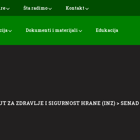
ure
Šta radimo
Kontakt
cija
Dokumenti i materijali
Edukacija
UT ZA ZDRAVLJE I SIGURNOST HRANE (INZ)
>
SENAD