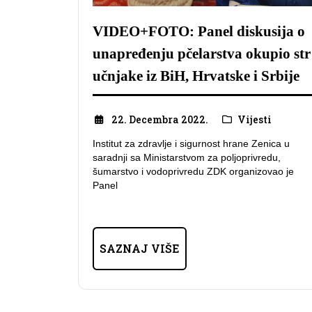
VIDEO+FOTO: Panel diskusija o
unapređenju pčelarstva okupio str
učnjake iz BiH, Hrvatske i Srbije
22. Decembra 2022.
Vijesti
Institut za zdravlje i sigurnost hrane Zenica u
saradnji sa Ministarstvom za poljoprivredu,
šumarstvo i vodoprivredu ZDK organizovao je
Panel
SAZNAJ VIŠE