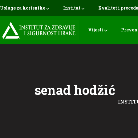
Usluge za korisnike
Institut
Kvalitet i proced
Vijesti
Preven
senad hodžić
INSTIT