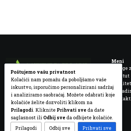
Meni
Usluge 
Poštujemo vašu privatnost
Institut
Kolačići nam pomažu da poboljšamo vaše
Kvalitet
iskustvo, isporučimo personalizirani sadržaj
Fra Ivana Jukića br. 2, 72000 Zenica, BiH
Šta rad
i analiziramo saobraćaj. Možete odabrati koje
+387 32 448 001
Kontakt
kolačiće želite dozvoliti klikom na
info@inz.ba
Prilagodi
. Kliknite
Prihvati sve
da date
http://www.inz.ba
saglasnost ili
Odbij sve
da odbijete kolačiće.
© 2026 Sva prava zadržana. Dizajn
GordonDM
Prilagodi
Odbij sve
Prihvati sve