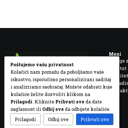
Meni
Usluge 
Poštujemo vašu privatnost
Institut
Kolačići nam pomažu da poboljšamo vaše
Kvalitet
iskustvo, isporučimo personalizirani sadržaj
Fra Ivana Jukića br. 2, 72000 Zenica, BiH
Šta rad
i analiziramo saobraćaj. Možete odabrati koje
+387 32 448 001
Kontakt
kolačiće želite dozvoliti klikom na
info@inz.ba
Prilagodi
. Kliknite
Prihvati sve
da date
http://www.inz.ba
saglasnost ili
Odbij sve
da odbijete kolačiće.
© 2026 Sva prava zadržana. Dizajn
GordonDM
Prilagodi
Odbij sve
Prihvati sve