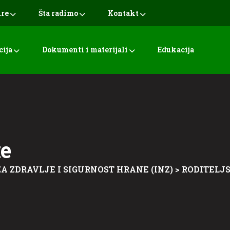
ure
Šta radimo
Kontakt
cija
Dokumenti i materijali
Edukacija
ke
ZA ZDRAVLJE I SIGURNOST HRANE (INZ)
>
RODITELJ